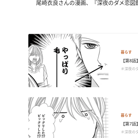
尾崎衣良さんの漫画、『深夜のダメ恋図
暮らす
【第8話
＃深夜の
暮らす
【第7話
＃深夜の