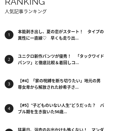
RANKING
人気記事ランキング
本能剥き出し、夏の恋がスタート！ タイプの
異性に一直線♡ 早くも走り出...
ユニクロ新作パンツが優秀！ 「タックワイド
パンツ」と徹底比較＆着回しコ...
【#4】「家の呪縛を断ち切りたい」地元の男
尊女卑から解放された紗希子さ...
【#5】“子どものいない人生”どうだった？ バ
ブル期を生き抜いた56歳...
猛暑日、浴衣のお出かけも怖くない！ マンダ