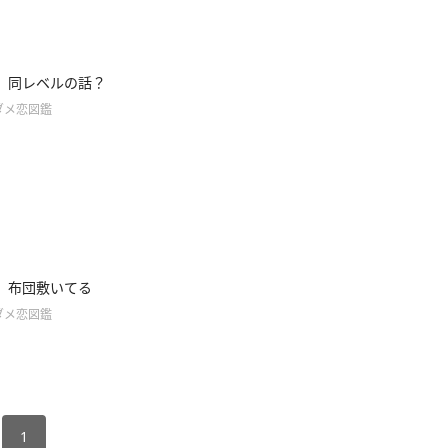
】同レベルの話？
ダメ恋図鑑
】布団敷いてる
ダメ恋図鑑
1