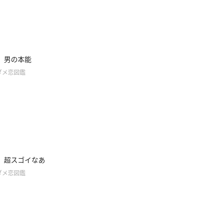
】男の本能
ダメ恋図鑑
】超スゴイなあ
ダメ恋図鑑