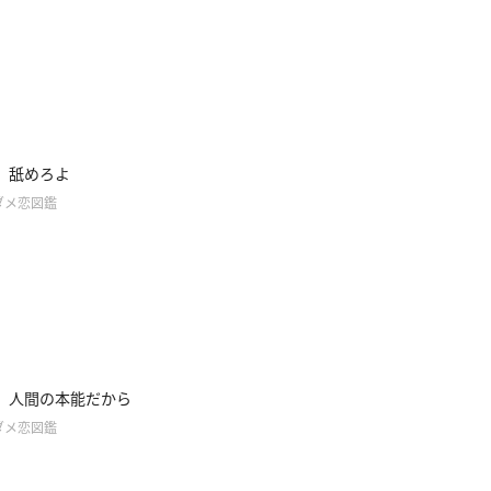
】舐めろよ
ダメ恋図鑑
】人間の本能だから
ダメ恋図鑑