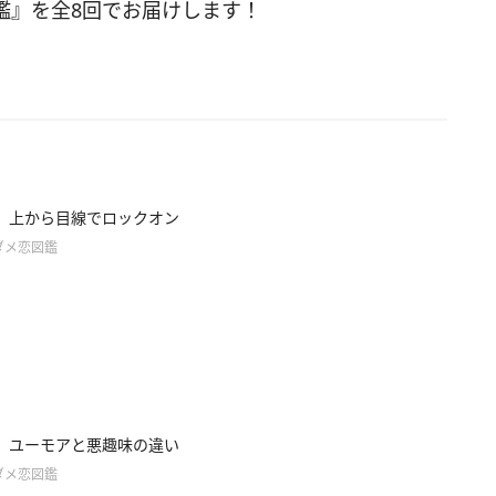
鑑』を全8回でお届けします！
】上から目線でロックオン
ダメ恋図鑑
】ユーモアと悪趣味の違い
ダメ恋図鑑