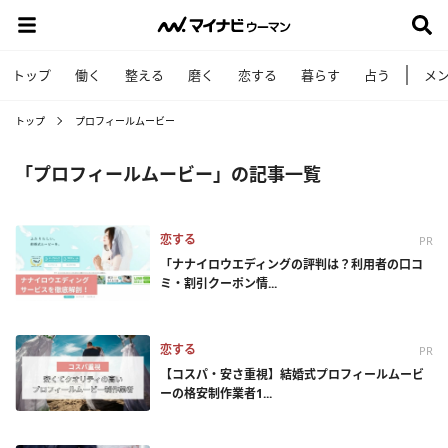
トップ
働く
整える
磨く
恋する
暮らす
占う
メ
トップ
プロフィールムービー
「プロフィールムービー」の記事一覧
恋する
PR
「ナナイロウエディングの評判は？利用者の口コ
ミ・割引クーポン情...
恋する
PR
【コスパ・安さ重視】結婚式プロフィールムービ
ーの格安制作業者1...