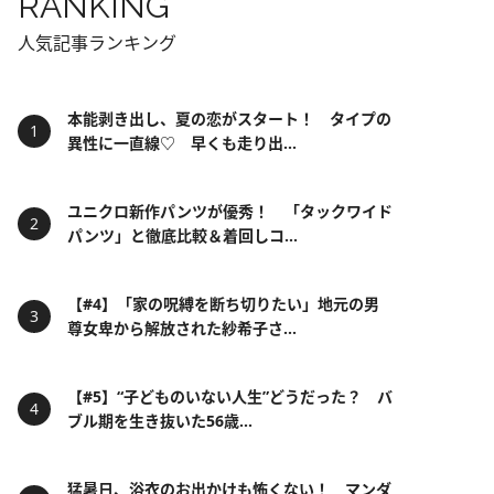
RANKING
人気記事ランキング
本能剥き出し、夏の恋がスタート！ タイプの
異性に一直線♡ 早くも走り出...
ユニクロ新作パンツが優秀！ 「タックワイド
パンツ」と徹底比較＆着回しコ...
【#4】「家の呪縛を断ち切りたい」地元の男
尊女卑から解放された紗希子さ...
【#5】“子どものいない人生”どうだった？ バ
ブル期を生き抜いた56歳...
猛暑日、浴衣のお出かけも怖くない！ マンダ