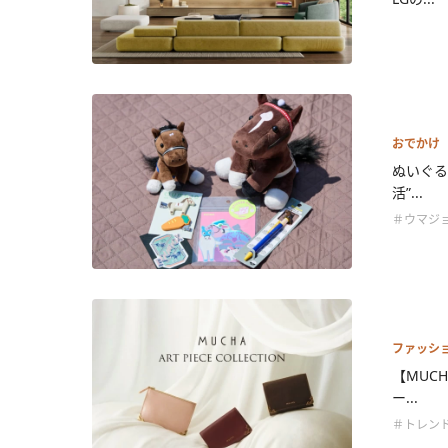
おでかけ
ぬいぐる
活”...
＃ウマジ
ファッシ
【MUC
ー...
＃トレン