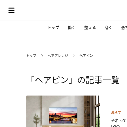
トップ
働く
整える
磨く
恋
トップ
ヘアアレンジ
ヘアピン
「ヘアピン」の記事一覧
暮らす
それって
LGの...