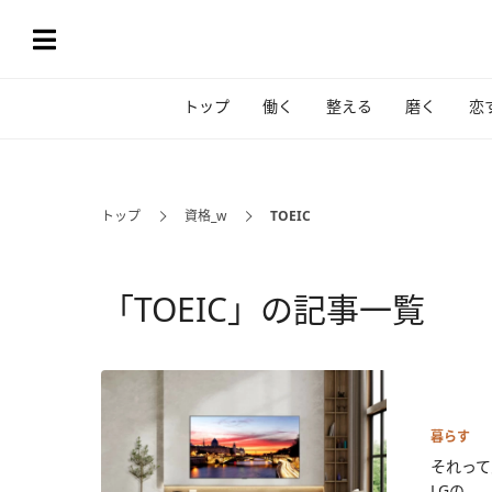
トップ
働く
整える
磨く
恋
トップ
資格_w
TOEIC
「TOEIC」の記事一覧
暮らす
それって
LGの...