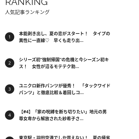
RANKING
人気記事ランキング
本能剥き出し、夏の恋がスタート！ タイプの
異性に一直線♡ 早くも走り出...
シリーズ初“強制帰国”の危機と今シーズン初キ
ス！ 女性が沼るモテテク勃...
ユニクロ新作パンツが優秀！ 「タックワイド
パンツ」と徹底比較＆着回しコ...
【#4】「家の呪縛を断ち切りたい」地元の男
尊女卑から解放された紗希子さ...
東京駅・羽田空港でしか買えない！ 夏の帰省