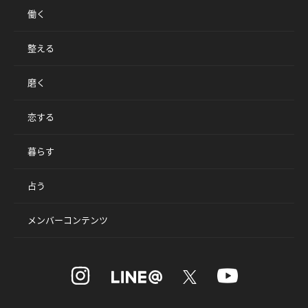
働く
整える
磨く
恋する
暮らす
占う
メンバーコンテンツ