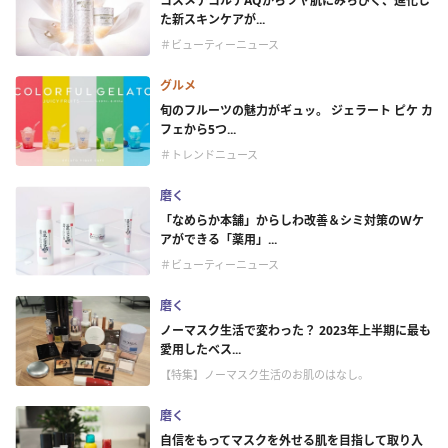
コスメデコルテAQからツヤ肌にみちびく、進化し
た新スキンケアが...
＃ビューティーニュース
グルメ
旬のフルーツの魅力がギュッ。 ジェラート ピケ カ
フェから5つ...
＃トレンドニュース
磨く
「なめらか本舗」からしわ改善＆シミ対策のWケ
アができる「薬用」...
＃ビューティーニュース
磨く
ノーマスク生活で変わった？ 2023年上半期に最も
愛用したベス...
【特集】ノーマスク生活のお肌のはなし。
磨く
自信をもってマスクを外せる肌を目指して取り入