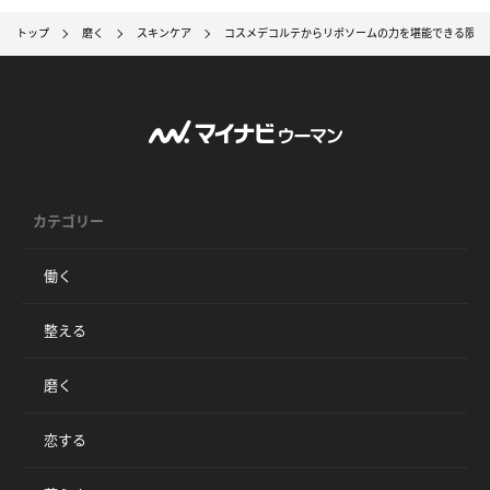
トップ
磨く
スキンケア
コスメデコルテからリポソームの力を堪能できる限定
カテゴリー
働く
整える
磨く
恋する