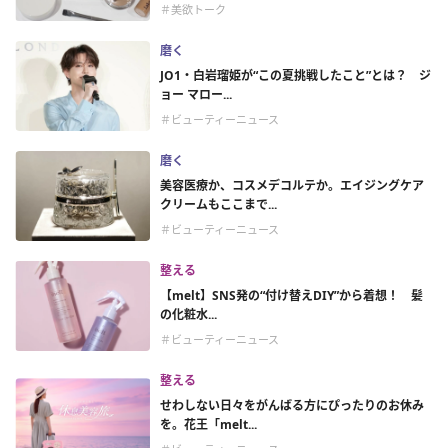
＃美欲トーク
磨く
JO1・白岩瑠姫が“この夏挑戦したこと”とは？ ジ
ョー マロー...
＃ビューティーニュース
磨く
美容医療か、コスメデコルテか。エイジングケア
クリームもここまで...
＃ビューティーニュース
整える
【melt】SNS発の“付け替えDIY”から着想！ 髪
の化粧水...
＃ビューティーニュース
整える
せわしない日々をがんばる方にぴったりのお休み
を。花王「melt...