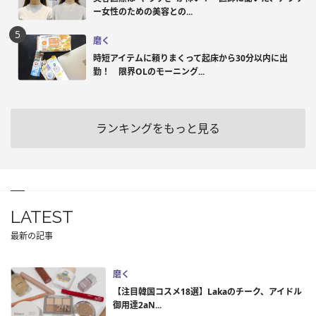
ー女性のための美容との...
磨く
時短アイテムに頼りまくって起床から30分以内に出
勤！ 限界OLのモーニング...
ランキングをもっと見る
LATEST
最新の記事
磨く
【注目韓国コスメ18選】Lakaのチーク、アイドル
御用達2aN...