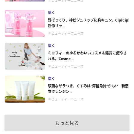
＃ビューティーニュース
磨く
唇ぽってり、神ビジュリップに胸キュン。CipiCipi
新作リッ...
＃ビューティーニュース
磨く
ミッフィーのゆるかわいいコスメ＆雑貨に癒やさ
れる。Cosme ...
＃ビューティーニュース
磨く
頑固なザラつき、くすみは“滞留角質”かも!? 新感
覚クレンジン...
＃ビューティーニュース
もっと見る