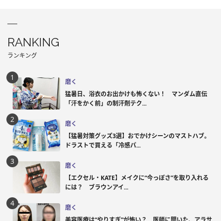
RANKING
ランキング
磨く
猛暑日、浴衣のお出かけも怖くない！ マンダム直伝
「汗をかく前」の制汗剤テク...
磨く
【猛暑対策グッズ3選】おでかけシーンのマストハブ。
ドラストで買える「冷感パ...
磨く
【エクセル・KATE】メイクに“今っぽさ”を取り入れる
には？ ブラウンアイ...
磨く
美容医療は“やりすぎ”が怖い？ 医師に聞いた、アラサ