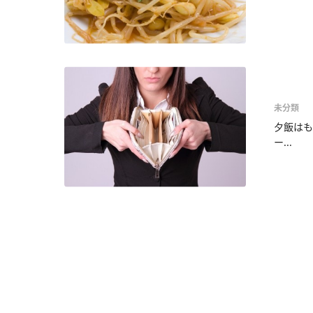
未分類
夕飯はも
ー...