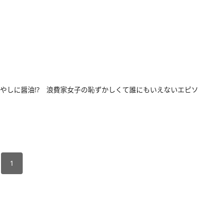
やしに醤油!? 浪費家女子の恥ずかしくて誰にもいえないエピソ
1