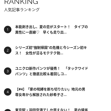
RANKING
人気記事ランキング
本能剥き出し、夏の恋がスタート！ タイプの
異性に一直線♡ 早くも走り出...
シリーズ初“強制帰国”の危機と今シーズン初キ
ス！ 女性が沼るモテテク勃...
ユニクロ新作パンツが優秀！ 「タックワイド
パンツ」と徹底比較＆着回しコ...
【#4】「家の呪縛を断ち切りたい」地元の男
尊女卑から解放された紗希子さ...
東京駅・羽田空港でしか買えない！ 夏の帰省