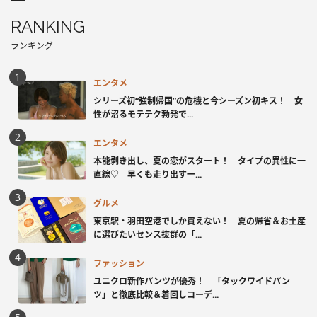
RANKING
ランキング
エンタメ
シリーズ初“強制帰国”の危機と今シーズン初キス！ 女
性が沼るモテテク勃発で...
エンタメ
本能剥き出し、夏の恋がスタート！ タイプの異性に一
直線♡ 早くも走り出す一...
グルメ
東京駅・羽田空港でしか買えない！ 夏の帰省＆お土産
に選びたいセンス抜群の「...
ファッション
ユニクロ新作パンツが優秀！ 「タックワイドパン
ツ」と徹底比較＆着回しコーデ...