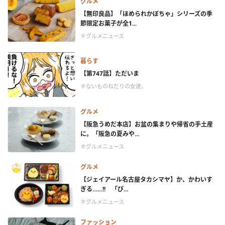
グルメ
【無印良品】「ほめられかぼちゃ」シリーズの季
節限定お菓子が全1...
＃グルメニュース
暮らす
【第747話】ただいま
＃ないものねだりの女達。
グルメ
【阪急うめだ本店】お盆の集まりや帰省の手土産
に。「阪急の夏みや...
＃グルメニュース
グルメ
【ジェイアール名古屋タカシマヤ】か、かわいす
ぎる……!! 「ぴ...
＃グルメニュース
ファッション