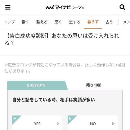
暮らす
トップ
働く
整える
磨く
恋する
占う
メ
【告白成功度診断】あなたの思いは受け入れられ
る？
※広告ブロックが有効になっている場合は、正しく動作しない可能
性があります。
残り10問
QUESTION
自分と話をしている時、相手は笑顔が多い
A
B
YES
NO