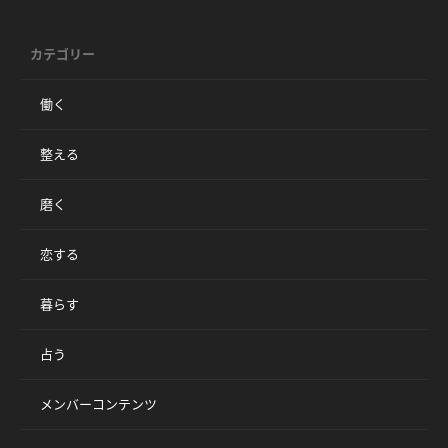
カテゴリー
働く
整える
磨く
恋する
暮らす
占う
メンバーコンテンツ