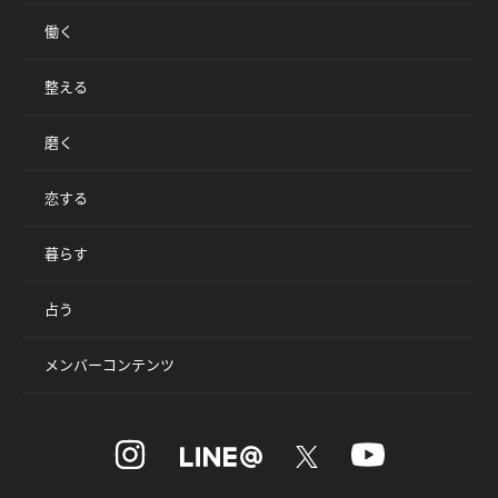
働く
整える
磨く
恋する
暮らす
占う
メンバーコンテンツ