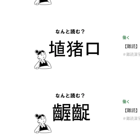
働く
【難読】
＃難読漢
働く
【難読】
＃難読漢