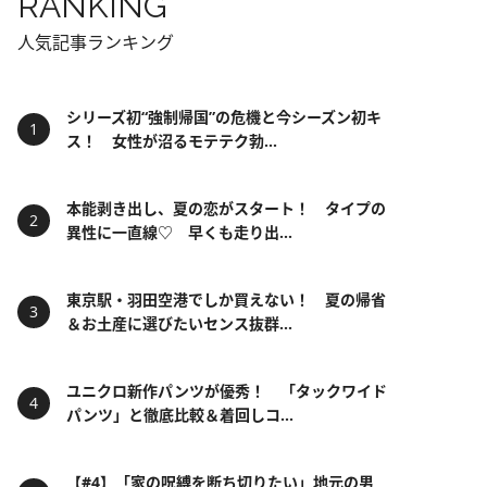
RANKING
人気記事ランキング
シリーズ初“強制帰国”の危機と今シーズン初キ
ス！ 女性が沼るモテテク勃...
本能剥き出し、夏の恋がスタート！ タイプの
異性に一直線♡ 早くも走り出...
東京駅・羽田空港でしか買えない！ 夏の帰省
＆お土産に選びたいセンス抜群...
ユニクロ新作パンツが優秀！ 「タックワイド
パンツ」と徹底比較＆着回しコ...
【#4】「家の呪縛を断ち切りたい」地元の男