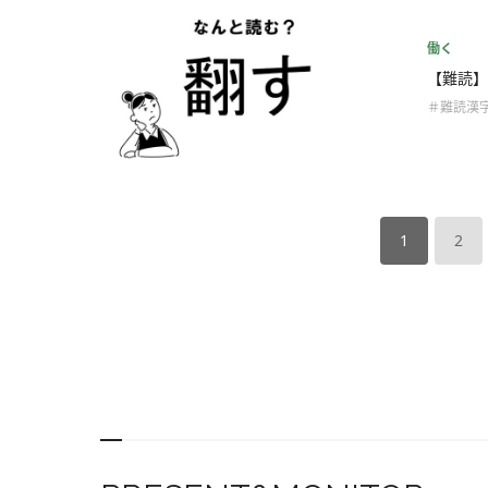
働く
【難読】
＃難読漢
1
2