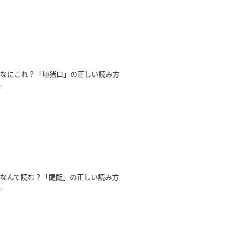
なにこれ？「埴猪口」の正しい読み方
字
なんて読む？「齷齪」の正しい読み方
字