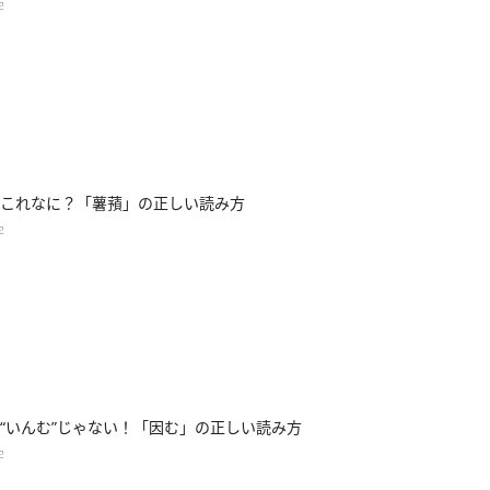
字
これなに？「薯蕷」の正しい読み方
字
“いんむ”じゃない！「因む」の正しい読み方
字