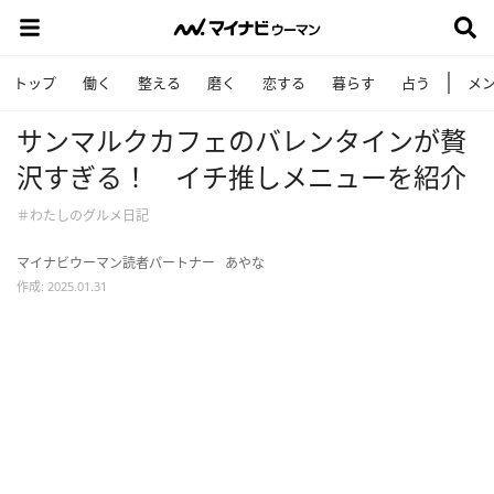
トップ
働く
整える
磨く
恋する
暮らす
占う
メ
サンマルクカフェのバレンタインが贅
沢すぎる！ イチ推しメニューを紹介
＃わたしのグルメ日記
マイナビウーマン読者パートナー
あやな
作成: 2025.01.31