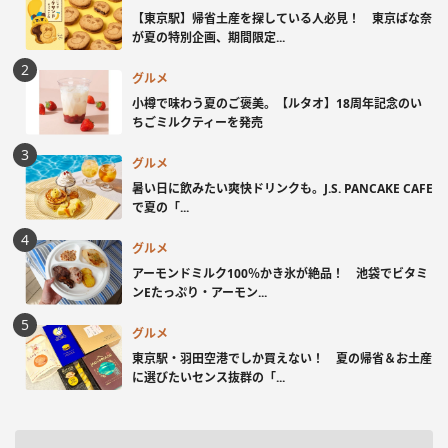
【東京駅】帰省土産を探している人必見！ 東京ばな奈
が夏の特別企画、期間限定...
グルメ
小樽で味わう夏のご褒美。【ルタオ】18周年記念のい
ちごミルクティーを発売
グルメ
暑い日に飲みたい爽快ドリンクも。J.S. PANCAKE CAFE
で夏の「...
グルメ
アーモンドミルク100％かき氷が絶品！ 池袋でビタミ
ンEたっぷり・アーモン...
グルメ
東京駅・羽田空港でしか買えない！ 夏の帰省＆お土産
に選びたいセンス抜群の「...