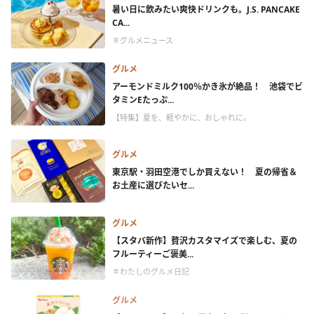
暑い日に飲みたい爽快ドリンクも。J.S. PANCAKE
CA...
＃グルメニュース
グルメ
アーモンドミルク100％かき氷が絶品！ 池袋でビ
タミンEたっぷ...
【特集】夏を、軽やかに、おしゃれに。
グルメ
東京駅・羽田空港でしか買えない！ 夏の帰省＆
お土産に選びたいセ...
グルメ
【スタバ新作】贅沢カスタマイズで楽しむ、夏の
フルーティーご褒美...
＃わたしのグルメ日記
グルメ