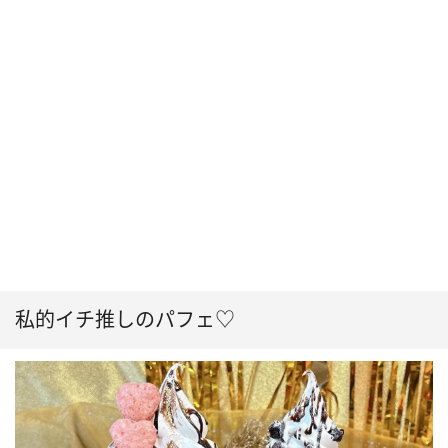
私的イチ推しのパフェ♡