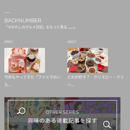
BACKNUMBER
「＃わたしのグルメ日記」をもっと見る
PREV
NEXT
今年もやってきた「ファミマのい
どれが好き？ クリスピー・クリ
ち...
ー...