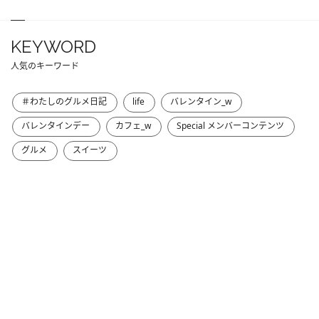
KEYWORD
人気のキーワード
＃わたしのグルメ日記
life
バレンタイン_w
バレンタインデー
カフェ_w
Special メンバーコンテンツ
グルメ
スイーツ