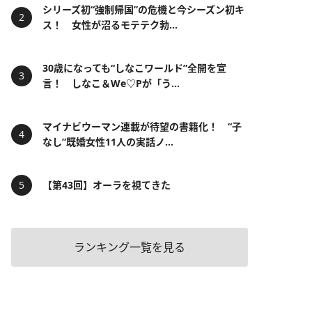
シリーズ初“強制帰国”の危機と今シーズン初キ
ス！ 女性が沼るモテテク勃...
30歳になっても“しなこワールド”全開を宣
言！ しなこ＆We♡Pが「う...
マイナビウーマン連載が待望の書籍化！ “子
なし”既婚女性11人の実話ノ...
【第43回】オーラを視てきた
ランキング一覧を見る