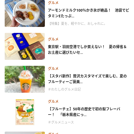
グルメ
アーモンドミルク100％かき氷が絶品！ 池袋でビ
タミンEたっぷ...
【特集】夏を、軽やかに、おしゃれに。
グルメ
東京駅・羽田空港でしか買えない！ 夏の帰省＆
お土産に選びたいセ...
グルメ
【スタバ新作】贅沢カスタマイズで楽しむ、夏の
フルーティーご褒美...
＃わたしのグルメ日記
グルメ
【フルーチェ】50年の歴史で初の梨フレーバ
ー！ 「栃木県産にっ...
＃グルメニュース