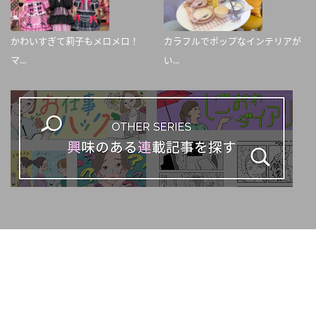
かわいすぎて莉子もメロメロ！
カラフルでポップなインテリアが
マ...
い...