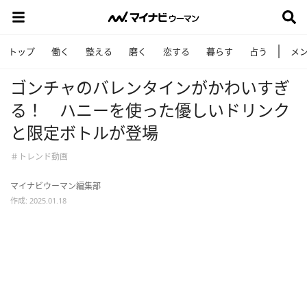
トップ
働く
整える
磨く
恋する
暮らす
占う
メ
ゴンチャのバレンタインがかわいすぎ
る！ ハニーを使った優しいドリンク
と限定ボトルが登場
＃トレンド動画
マイナビウーマン編集部
作成: 2025.01.18