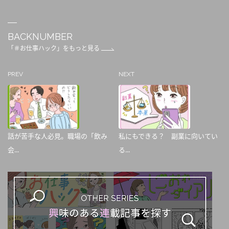
BACKNUMBER
「＃お仕事ハック」をもっと見る
PREV
NEXT
話が苦手な人必見。職場の「飲み
私にもできる？ 副業に向いてい
会...
る...