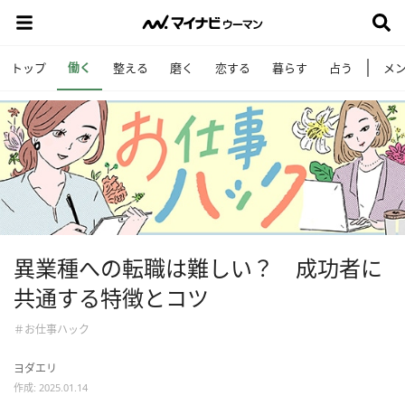
働く
トップ
整える
磨く
恋する
暮らす
占う
メ
異業種への転職は難しい？ 成功者に
共通する特徴とコツ
＃お仕事ハック
ヨダエリ
作成: 2025.01.14