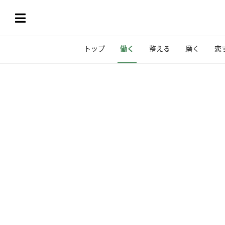
トップ
働く
整える
磨く
恋