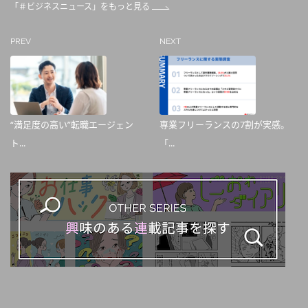
「＃ビジネスニュース」をもっと見る
PREV
NEXT
“満足度の高い”転職エージェン
専業フリーランスの7割が実感。
ト...
「...