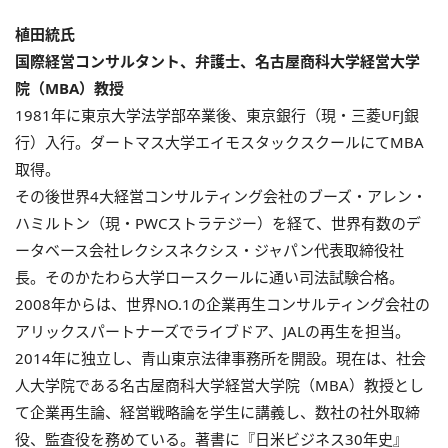
植田統氏
国際経営コンサルタント、弁護士、名古屋商科大学経営大学
院（MBA）教授
1981年に東京大学法学部卒業後、東京銀行（現・三菱UFJ銀
行）入行。ダートマス大学エイモスタックスクールにてMBA
取得。
その後世界4大経営コンサルティング会社のブーズ・アレン・
ハミルトン（現・PWCストラテジー）を経て、世界有数のデ
ータベース会社レクシスネクシス・ジャパン代表取締役社
長。そのかたわら大学ロースクールに通い司法試験合格。
2008年からは、世界NO.1の企業再生コンサルティング会社の
アリックスパートナーズでライブドア、JALの再生を担当。
2014年に独立し、青山東京法律事務所を開設。現在は、社会
人大学院である名古屋商科大学経営大学院（MBA）教授とし
て企業再生論、経営戦略論を学生に講義し、数社の社外取締
役、監査役を務めている。著書に『日米ビジネス30年史』