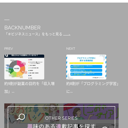
BACKNUMBER
「＃ビジネスニュース」をもっと見る
PREV
NEXT
約9割が副業の目的を「収入増
約8割が「プログラミング学習」
加」...
に...