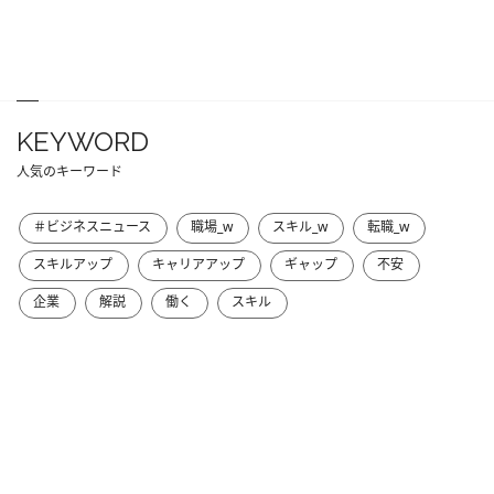
KEYWORD
人気のキーワード
＃ビジネスニュース
職場_w
スキル_w
転職_w
スキルアップ
キャリアアップ
ギャップ
不安
企業
解説
働く
スキル