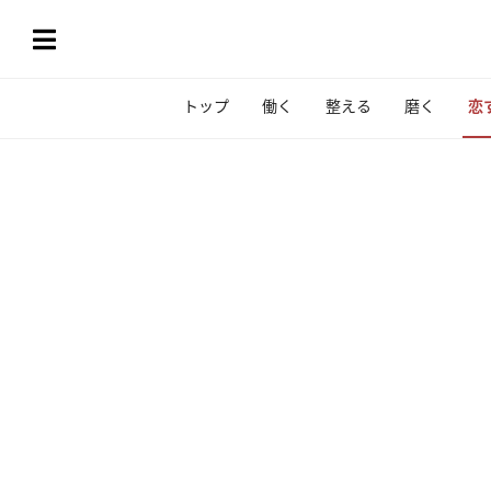
トップ
働く
整える
磨く
恋