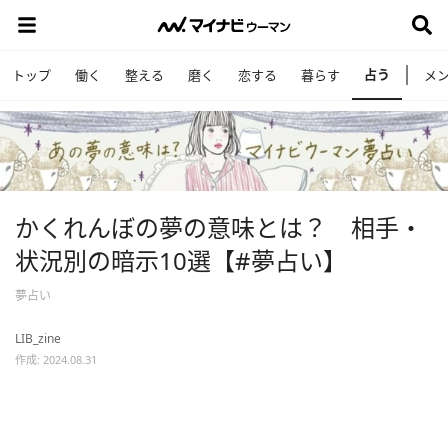
占う
トップ
働く
整える
磨く
恋する
暮らす
メ
かくれんぼの夢の意味とは？ 相手・
状況別の暗示10選【#夢占い】
夢占い
LIB_zine
作成: 2024.08.31