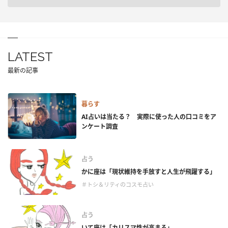
LATEST
最新の記事
暮らす
AI占いは当たる？ 実際に使った人の口コミをア
ンケート調査
占う
かに座は「現状維持を手放すと人生が飛躍する」
＃トシ＆リティのコスモ占い
占う
いて座は「カリスマ性が高まる」