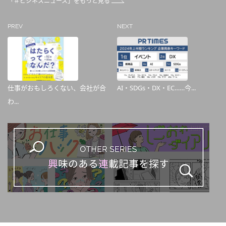
「＃ビジネスニュース」をもっと見る
PREV
NEXT
仕事がおもしろくない、会社が合
AI・SDGs・DX・EC……今...
わ...