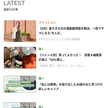
LATEST
最新の記事
ファッション
【8月】暑すぎる日の通勤服問題を解決。一枚でサ
マになる“大人の...
#今日もちゃんとしたい私の通勤服
働く
【ジャンル別】買ってよかった！ 読者＆編集部
が選ぶ「QOL爆上...
【特集】夏を、軽やかに、おしゃれに。
働く
「私には無理」を抜け出した30歳がAIと見つけた
新しいキャリア...
働く