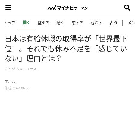
働く
トップ
整える
磨く
恋する
暮らす
占う
メ
日本は有給休暇の取得率が「世界最下
位」。それでも休み不足を「感じてい
ない」理由とは？
＃ビジネスニュース
エボル
作成: 2024.06.26