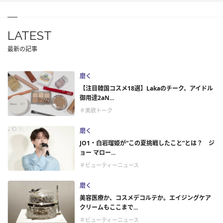
LATEST
最新の記事
磨く
【注目韓国コスメ18選】Lakaのチーク、アイドル
御用達2aN...
＃美欲トーク
磨く
JO1・白岩瑠姫が“この夏挑戦したこと”とは？ ジ
ョー マロー...
＃ビューティーニュース
磨く
美容医療か、コスメデコルテか。エイジングケア
クリームもここまで...
＃ビューティーニュース