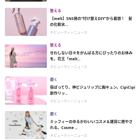
整える
【melt】SNS発の“付け替えDIY”から着想！ 髪
の化粧水...
＃ビューティーニュース
整える
せわしない日々をがんばる方にぴったりのお休み
を。花王「melt...
＃ビューティーニュース
磨く
唇ぽってり、神ビジュリップに胸キュン。CipiCipi
新作リッ...
＃ビューティーニュース
磨く
ミッフィーのゆるかわいいコスメ＆雑貨に癒やさ
れる。Cosme ...
＃ビューティーニュース