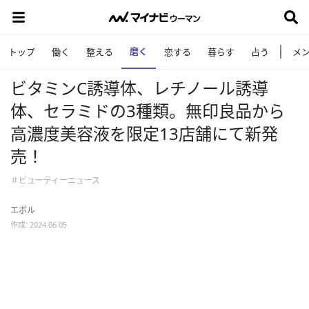
磨く
トップ
働く
整える
恋する
暮らす
占う
メ
ビタミンC誘導体、レチノール誘導
体、セラミドの3種類。無印良品から
高濃度美容液を限定13店舗にて新発
売！
＃ビューティーニュース
エボル
作成: 2024.06.05