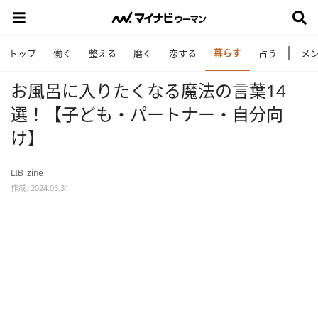
暮らす
トップ
働く
整える
磨く
恋する
占う
メ
お風呂に入りたくなる魔法の言葉14
選！【子ども・パートナー・自分向
け】
LIB_zine
作成: 2024.05.31