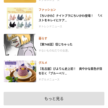
ファッション
【ちいかわ】ナイトブラにちいかわ登場！ 「バ
ストをキレイにケア...
＃トレンドニュース
暮らす
【第748話】信じちゃった
＃ないものねだりの女達。
グルメ
【名古屋】ぴよりん史上初！ 爽やかな紫色が目
を引く「ブルーベリ...
＃グルメニュース
もっと見る