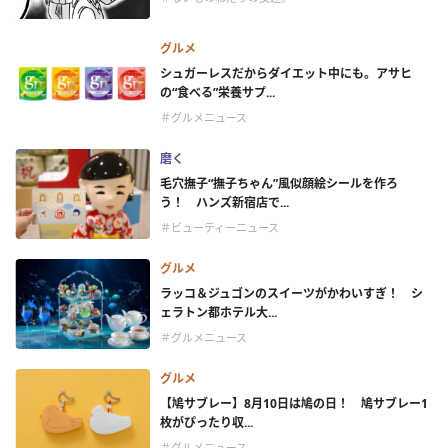
グルメ
シュガーレスだからダイエット中にも。アサヒ
の“食べる”栄養サプ...
＃グルメニュース
磨く
毛穴撫子“撫子ちゃん”風似顔絵シールを作ろ
う！ ハンズ新宿店で...
＃ビューティーニュース
グルメ
ラッコ＆ジュゴンのスイーツがかわいすぎ！ シ
ェラトン都ホテル大...
＃グルメニュース
グルメ
【鳩サブレー】8月10日は鳩の日！ 鳩サブレー1
枚がぴったり収...
＃グルメニュース