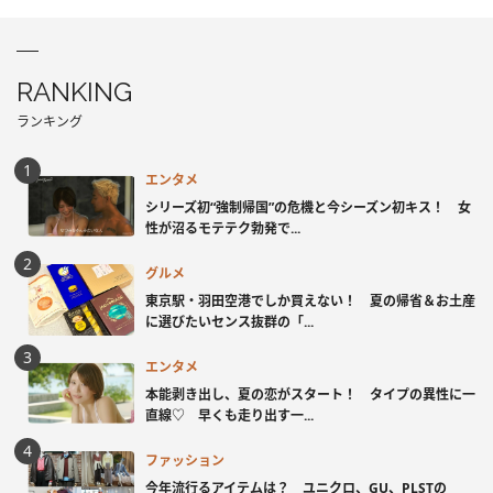
RANKING
ランキング
エンタメ
シリーズ初“強制帰国”の危機と今シーズン初キス！ 女
性が沼るモテテク勃発で...
グルメ
東京駅・羽田空港でしか買えない！ 夏の帰省＆お土産
に選びたいセンス抜群の「...
エンタメ
本能剥き出し、夏の恋がスタート！ タイプの異性に一
直線♡ 早くも走り出す一...
ファッション
今年流行るアイテムは？ ユニクロ、GU、PLSTの