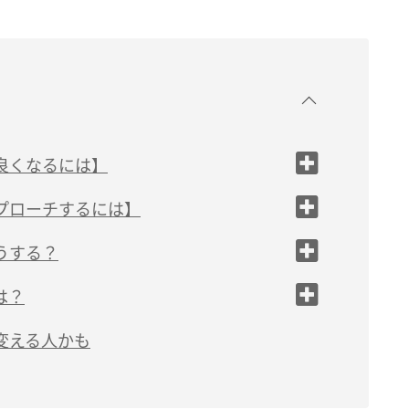
良くなるには】
プローチするには】
うする？
場恋愛に向いている
は？
変える人かも