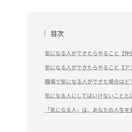
目次
気になる人ができたらやること【仲
（1）あいさつをする
気になる人ができたらやること【ア
（2）話し掛ける
（1）褒める
職場で気になる人ができた場合はど
（3）笑顔を見せる
（2）質問をする
職場に「気になる人」ができたのなら、職
気になる人にしてはいけないことと
（4）相手が困っている時に声を掛ける
（3）自分のことを話す
行動する時は押し付けに注意
（1）好き避けする
「気になる人」は、あなたの人生を
（4）2人で出掛けるチャンスを逃さない
気配りやねぎらいも有効
（2）しつこく連絡する