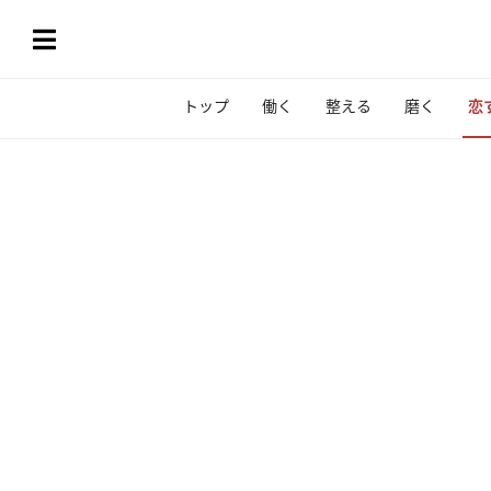
トップ
働く
整える
磨く
恋