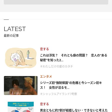
LATEST
最新の記事
恋する
これは浮気？ それとも癖の問題？ 恋人の“ある
秘密”を知った2...
＃わたしだけの愛のカタチ
エンタメ
シリーズ初“強制帰国”の危機と今シーズン初キ
ス！ 女性が沼るモ...
＃シャッフルアイランド7考察
恋する
男女ともに約7割が結婚しない・できないと考えた