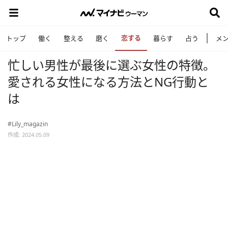
恋する
トップ
働く
整える
磨く
暮らす
占う
メ
忙しい男性が最後に選ぶ女性の特徴。
愛される女性になる方法とNG行動と
は
#Lily_magazin
作成: 2024.05.09