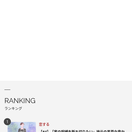
RANKING
ランキング
恋する
【#4】「家の呪縛を断ち切りたい」地元の男尊女卑か