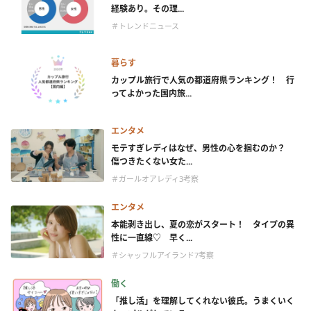
経験あり。その理...
＃トレンドニュース
暮らす
カップル旅行で人気の都道府県ランキング！ 行
ってよかった国内旅...
エンタメ
モテすぎレディはなぜ、男性の心を掴むのか？
傷つきたくない女た...
＃ガールオアレディ3考察
エンタメ
本能剥き出し、夏の恋がスタート！ タイプの異
性に一直線♡ 早く...
＃シャッフルアイランド7考察
働く
「推し活」を理解してくれない彼氏。うまくいく