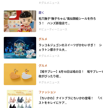
＃グルメニュース
磨く
毛穴撫子“撫子ちゃん”風似顔絵シールを作ろ
う！ ハンズ新宿店で...
＃ビューティーニュース
グルメ
ラッコ＆ジュゴンのスイーツがかわいすぎ！ シ
ェラトン都ホテル大...
＃グルメニュース
グルメ
【鳩サブレー】8月10日は鳩の日！ 鳩サブレー1
枚がぴったり収...
＃グルメニュース
ファッション
【ちいかわ】ナイトブラにちいかわ登場！ 「バ
ストをキレイにケア...