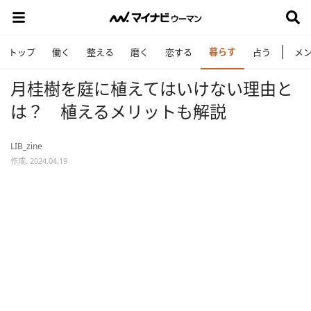
暮らす
トップ
働く
整える
磨く
恋する
占う
メ
月桂樹を庭に植えてはいけない理由と
は？ 植えるメリットも解説
LIB_zine
作成: 2024.04.19