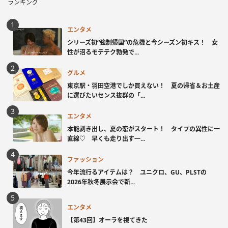
ランキング
エンタメ
シリーズ初“強制帰国”の危機と今シーズン初キス！ 女
性が沼るモテテク勃発で...
グルメ
東京駅・羽田空港でしか買えない！ 夏の帰省＆お土産
に選びたいセンス抜群の「...
エンタメ
本能剥き出し、夏の恋がスタート！ タイプの異性に一
直線♡ 早くも走り出す一...
ファッション
今年流行るアイテムは？ ユニクロ、GU、PLSTの
2026年秋冬展示会で新...
エンタメ
【第43回】オーラを視てきた