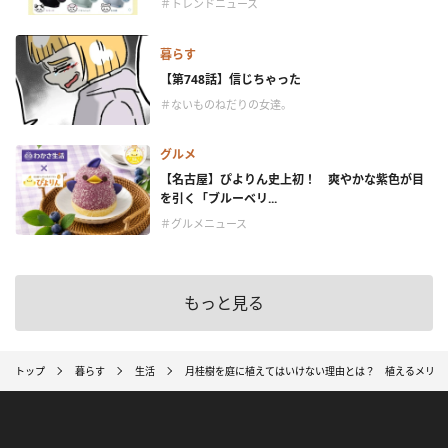
＃トレンドニュース
暮らす
【第748話】信じちゃった
＃ないものねだりの女達。
グルメ
【名古屋】ぴよりん史上初！ 爽やかな紫色が目
を引く「ブルーベリ...
＃グルメニュース
もっと見る
トップ
暮らす
生活
月桂樹を庭に植えてはいけない理由とは？ 植えるメリッ