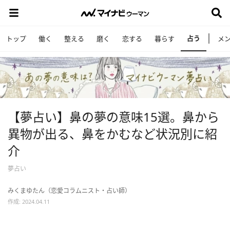
占う
トップ
働く
整える
磨く
恋する
暮らす
メ
【夢占い】鼻の夢の意味15選。鼻から
異物が出る、鼻をかむなど状況別に紹
介
夢占い
みくまゆたん（恋愛コラムニスト・占い師）
作成: 2024.04.11