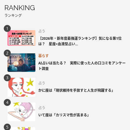
RANKING
ランキング
占う
【2026年・新年度最強運ランキング】気になる第1位
は？ 星座×血液型占い...
暮らす
AI占いは当たる？ 実際に使った人の口コミをアンケー
ト調査
占う
かに座は「現状維持を手放すと人生が飛躍する」
占う
いて座は「カリスマ性が高まる」