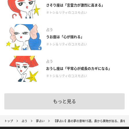
さそり座は「言霊力が激烈に高まる」
＃トシ＆リティのコスモ占い
占う
うお座は「心が揺れる」
＃トシ＆リティのコスモ占い
占う
おうし座は「平常心が成長のカギになる」
＃トシ＆リティのコスモ占い
もっと見る
トップ
占う
夢占い
【夢占い】鼻の夢の意味15選。鼻から異物が出る、鼻を