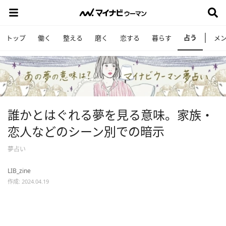
占う
トップ
働く
整える
磨く
恋する
暮らす
メ
誰かとはぐれる夢を見る意味。家族・
恋人などのシーン別での暗示
夢占い
LIB_zine
作成: 2024.04.19