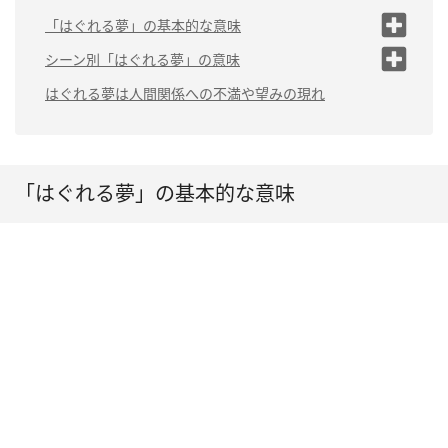
「はぐれる夢」の基本的な意味
不安や孤独感を感じている
シーン別「はぐれる夢」の意味
自分からはぐれる夢は「独立したい気持
（1）親とはぐれる夢は「独立心が高まっている」
はぐれる夢は人間関係への不満や望みの現れ
ち」
（2）パートナーとはぐれる夢は「家庭内トラブルの暗
誰かとはぐれる夢を見ないのはなぜ？
示」
（3）祖父母とはぐれる夢は「将来の生き方に悩んでい
る」
「はぐれる夢」の基本的な意味
（4）仲が悪い人とはぐれる夢は「精神的な成長が必
要」
（5）きょうだいとはぐれる夢は「きょうだい間でのト
ラブルに注意」
（6）遊園地ではぐれる夢は「自由が欲しい」
（7）森の中ではぐれる夢は「視野が狭くなっている」
（8）電車ではぐれる夢は「集団生活のストレス」
（9）人混みの中ではぐれる夢は「悩みから抜け出せな
い」