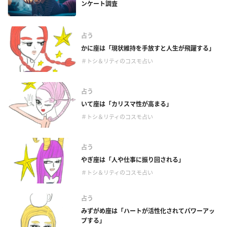
ンケート調査
占う
かに座は「現状維持を手放すと人生が飛躍する」
＃トシ＆リティのコスモ占い
占う
いて座は「カリスマ性が高まる」
＃トシ＆リティのコスモ占い
占う
やぎ座は「人や仕事に振り回される」
＃トシ＆リティのコスモ占い
占う
みずがめ座は「ハートが活性化されてパワーアッ
プする」