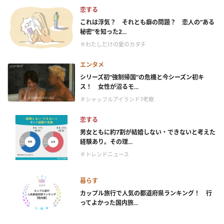
恋する
これは浮気？ それとも癖の問題？ 恋人の“ある
秘密”を知った2...
＃わたしだけの愛のカタチ
エンタメ
シリーズ初“強制帰国”の危機と今シーズン初キ
ス！ 女性が沼るモ...
＃シャッフルアイランド7考察
恋する
男女ともに約7割が結婚しない・できないと考えた
経験あり。その理...
＃トレンドニュース
暮らす
カップル旅行で人気の都道府県ランキング！ 行
ってよかった国内旅...