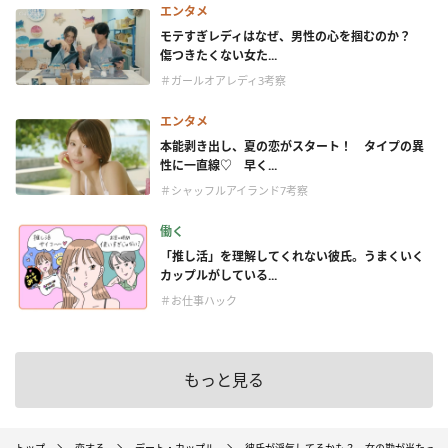
エンタメ
モテすぎレディはなぜ、男性の心を掴むのか？
傷つきたくない女た...
＃ガールオアレディ3考察
エンタメ
本能剥き出し、夏の恋がスタート！ タイプの異
性に一直線♡ 早く...
＃シャッフルアイランド7考察
働く
「推し活」を理解してくれない彼氏。うまくいく
カップルがしている...
＃お仕事ハック
もっと見る
トップ
恋する
デート・カップル
彼氏が浮気してるかも？ 女の勘が当たって