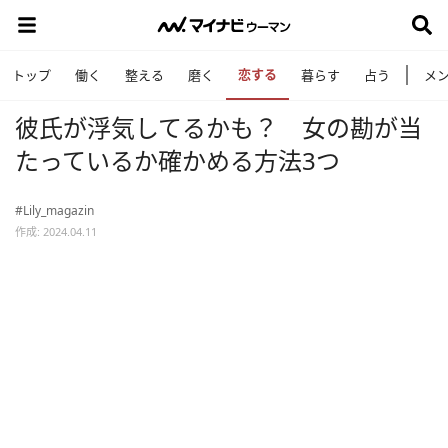
恋する
トップ
働く
整える
磨く
暮らす
占う
メ
彼氏が浮気してるかも？ 女の勘が当
たっているか確かめる方法3つ
#Lily_magazin
作成: 2024.04.11