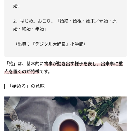
始」
2．はじめ。おこり。「始終・始祖・始末／元始・原
始・終始・年始」
（出典：『デジタル大辞泉』小学館）
「始」は、基本的に
物事が動き出す様子を表し、出来事に重
点を置くのが特徴
です。
「始める」の意味