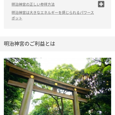
（1）清正の井戸が危険という噂
明治神宮の正しい参拝方法
（2）UFOを見かける噂
（1）午前中のうちに参拝する
明治神宮は大きなエネルギーを感じられるパワース
ポット
（3）明治神宮に歓迎されない人も
（2）参拝コースを調べておく
いる
（3）体調がすぐれない時は無理し
ない
明治神宮のご利益とは