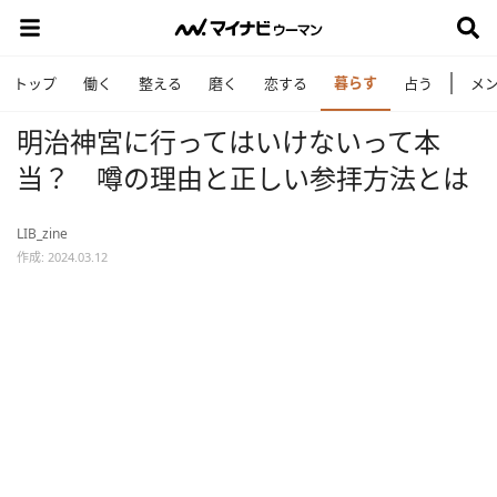
暮らす
トップ
働く
整える
磨く
恋する
占う
メ
明治神宮に行ってはいけないって本
当？ 噂の理由と正しい参拝方法とは
LIB_zine
作成: 2024.03.12