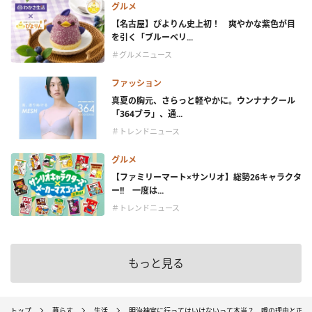
グルメ
【名古屋】ぴよりん史上初！ 爽やかな紫色が目
を引く「ブルーベリ...
＃グルメニュース
ファッション
真夏の胸元、さらっと軽やかに。ウンナナクール
「364ブラ」、通...
＃トレンドニュース
グルメ
【ファミリーマート×サンリオ】総勢26キャラクタ
ー!! 一度は...
＃トレンドニュース
もっと見る
トップ
暮らす
生活
明治神宮に行ってはいけないって本当？ 噂の理由と正し