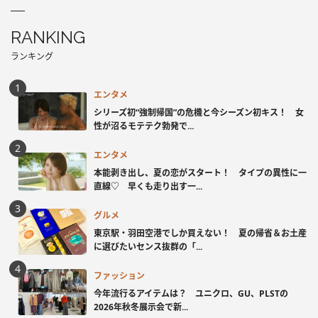
RANKING
ランキング
エンタメ
シリーズ初“強制帰国”の危機と今シーズン初キス！ 女
性が沼るモテテク勃発で...
エンタメ
本能剥き出し、夏の恋がスタート！ タイプの異性に一
直線♡ 早くも走り出す一...
グルメ
東京駅・羽田空港でしか買えない！ 夏の帰省＆お土産
に選びたいセンス抜群の「...
ファッション
今年流行るアイテムは？ ユニクロ、GU、PLSTの
2026年秋冬展示会で新...