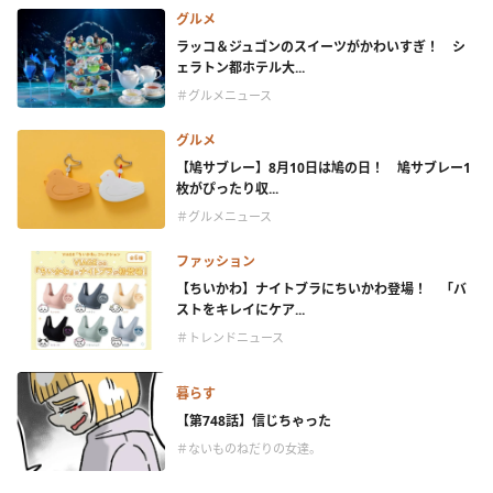
グルメ
ラッコ＆ジュゴンのスイーツがかわいすぎ！ シ
ェラトン都ホテル大...
＃グルメニュース
グルメ
【鳩サブレー】8月10日は鳩の日！ 鳩サブレー1
枚がぴったり収...
＃グルメニュース
ファッション
【ちいかわ】ナイトブラにちいかわ登場！ 「バ
ストをキレイにケア...
＃トレンドニュース
暮らす
【第748話】信じちゃった
＃ないものねだりの女達。