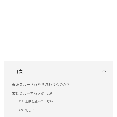
目次
未読スルーされたら終わりなのか？
未読スルーする人の心理
（1）進展を望んでいない
（2）忙しい