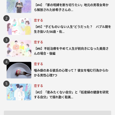
【#4】「家の呪縛を断ち切りたい」地元の男尊女卑か
ら解放された紗希子さんの...
恋する
【#5】“子どものいない人生”どうだった？ バブル期を
生き抜いた56歳・佐...
恋する
【#6】不妊治療をやめて人生が前向きになった美南さ
んの場合・後編
恋する
噛み癖のある彼氏の心理って？ 彼女を噛む行為からわ
かる男性心理7つ
恋する
【#2】「産みたくない自分」と「妊産婦の健康を研究
する自分」で揺れ動く聡美...