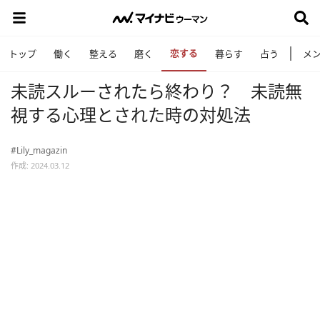
恋する
トップ
働く
整える
磨く
暮らす
占う
メ
未読スルーされたら終わり？ 未読無
視する心理とされた時の対処法
#Lily_magazin
作成: 2024.03.12