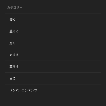
カテゴリー
働く
整える
磨く
恋する
暮らす
占う
メンバーコンテンツ