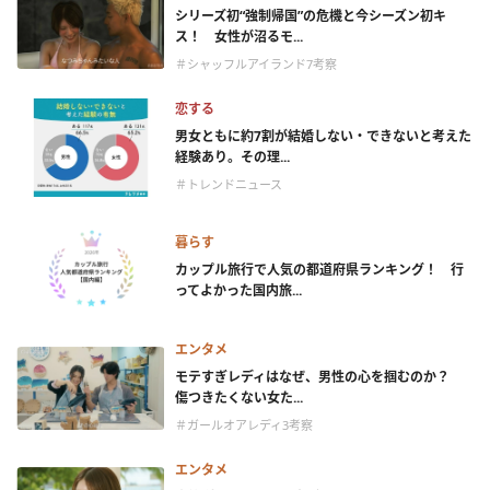
シリーズ初“強制帰国”の危機と今シーズン初キ
ス！ 女性が沼るモ...
＃シャッフルアイランド7考察
恋する
男女ともに約7割が結婚しない・できないと考えた
経験あり。その理...
＃トレンドニュース
暮らす
カップル旅行で人気の都道府県ランキング！ 行
ってよかった国内旅...
エンタメ
モテすぎレディはなぜ、男性の心を掴むのか？
傷つきたくない女た...
＃ガールオアレディ3考察
エンタメ