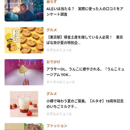
暮らす
AI占いは当たる？ 実際に使った人の口コミをア
ンケート調査
グルメ
【東京駅】帰省土産を探している人必見！ 東京
ばな奈が夏の特別企...
＃グルメニュース
おでかけ
アラサーOL、うんこに癒やされる。『うんこミュ
ージアム YOK...
＃トラベルニュース
グルメ
小樽で味わう夏のご褒美。【ルタオ】18周年記念
のいちごミルクテ...
＃グルメニュース
ファッション