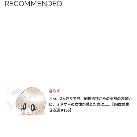
RECOMMENDED
暮らす
えっ、2人きりで!!? 同僚男性からの突然のお誘い
に、ミドサーの女性が感じたのは……【34歳の生
きる道 #156】