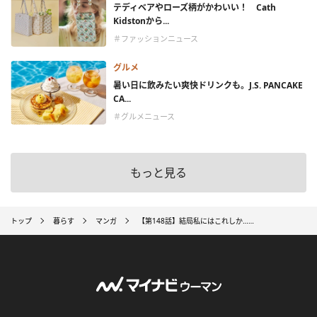
テディベアやローズ柄がかわいい！ Cath
Kidstonから...
＃ファッションニュース
グルメ
暑い日に飲みたい爽快ドリンクも。J.S. PANCAKE
CA...
＃グルメニュース
もっと見る
トップ
暮らす
マンガ
【第148話】結局私にはこれしか……