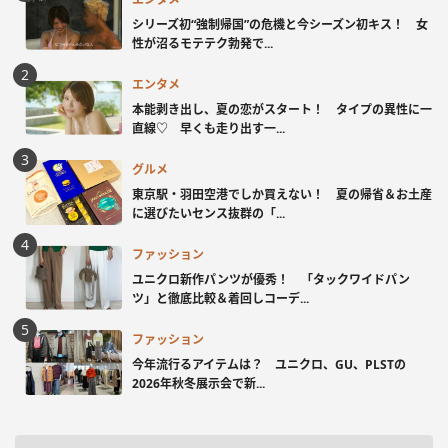
シリーズ初“強制帰国”の危機と今シーズン初キス！ 女
性が沼るモテテク勃発で...
エンタメ
本能剥き出し、夏の恋がスタート！ タイプの異性に一
直線♡ 早くも走り出す一...
グルメ
東京駅・羽田空港でしか買えない！ 夏の帰省＆お土産
に選びたいセンス抜群の「...
ファッション
ユニクロ新作パンツが優秀！ 「タックワイドパン
ツ」と徹底比較＆着回しコーデ...
ファッション
今年流行るアイテムは？ ユニクロ、GU、PLSTの
2026年秋冬展示会で新...