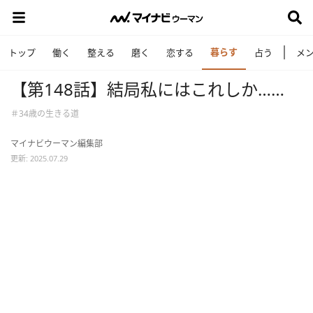
暮らす
トップ
働く
整える
磨く
恋する
占う
メ
【第148話】結局私にはこれしか……
＃34歳の生きる道
マイナビウーマン編集部
更新: 2025.07.29