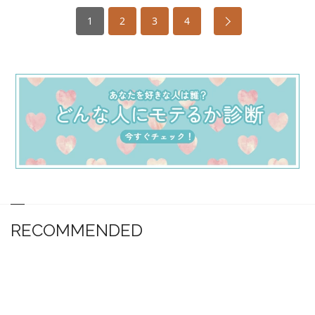
1
2
3
4
RECOMMENDED