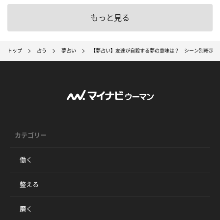
もっと見る
トップ
占う
夢占い
【夢占い】友達が自殺する夢の意味は？ シーン別暗示15
カテゴリー
働く
整える
磨く