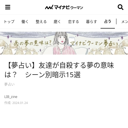
占う
トップ
働く
整える
磨く
恋する
暮らす
メ
【夢占い】友達が自殺する夢の意味
は？ シーン別暗示15選
夢占い
LIB_zine
作成: 2024.01.24