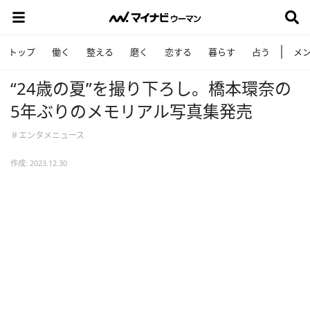
トップ
働く
整える
磨く
恋する
暮らす
占う
メ
“24歳の夏”を撮り下ろし。橋本環奈の
5年ぶりのメモリアル写真集発売
＃エンタメニュース
作成: 2023.12.30