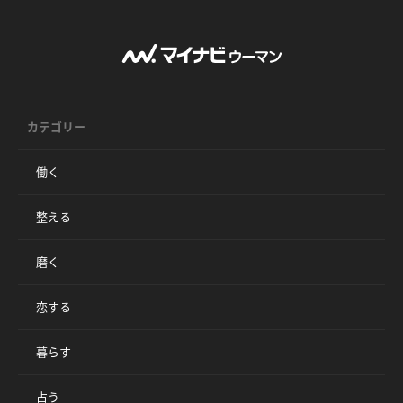
カテゴリー
働く
整える
磨く
恋する
暮らす
占う