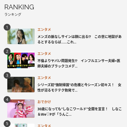
RANKING
ランキング
エンタメ
メンズの脈なしサインは顔に出る!? この世に地獄があ
るとするならば……これ...
エンタメ
不倫よりヤバい問題発生!? インフルエンサー夫婦×医
師夫婦のブラックコメデ...
エンタメ
シリーズ初“強制帰国”の危機と今シーズン初キス！ 女
性が沼るモテテク勃発で...
おでかけ
30歳になっても“しなこワールド”全開を宣言！ しなこ
＆We♡Pが「うんこ...
エンタメ