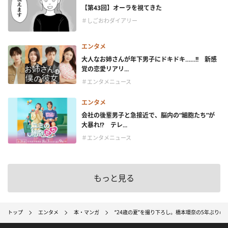
【第43回】オーラを視てきた
＃しごおわダイアリー
エンタメ
大人なお姉さんが年下男子にドキドキ……!! 新感
覚の恋愛リアリ...
＃エンタメニュース
エンタメ
会社の後輩男子と急接近で、脳内の“細胞たち”が
大暴れ!? テレ...
＃エンタメニュース
もっと見る
トップ
エンタメ
本・マンガ
“24歳の夏”を撮り下ろし。橋本環奈の5年ぶり