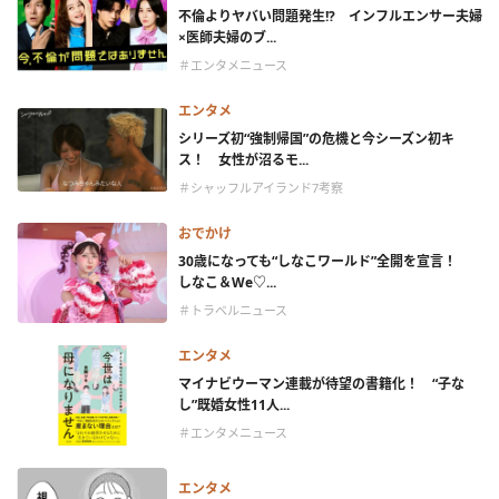
不倫よりヤバい問題発生!? インフルエンサー夫婦
×医師夫婦のブ...
＃エンタメニュース
エンタメ
シリーズ初“強制帰国”の危機と今シーズン初キ
ス！ 女性が沼るモ...
＃シャッフルアイランド7考察
おでかけ
30歳になっても“しなこワールド”全開を宣言！
しなこ＆We♡...
＃トラベルニュース
エンタメ
マイナビウーマン連載が待望の書籍化！ “子な
し”既婚女性11人...
＃エンタメニュース
エンタメ