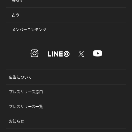
占う
メンバーコンテンツ
広告について
プレスリリース窓口
プレスリリース一覧
お知らせ