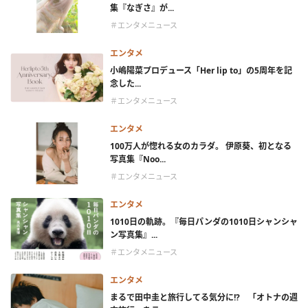
集『なぎさ』が...
＃エンタメニュース
エンタメ
小嶋陽菜プロデュース「Her lip to」の5周年を記
念した...
＃エンタメニュース
エンタメ
100万人が惚れる女のカラダ。 伊原葵、初となる
写真集『Noo...
＃エンタメニュース
エンタメ
1010⽇の軌跡。『毎⽇パンダの1010⽇シャンシャ
ン写真集』...
＃エンタメニュース
エンタメ
まるで田中圭と旅行してる気分に!? 「オトナの週