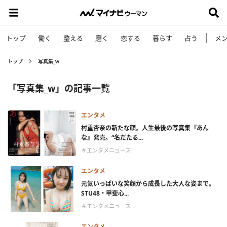
トップ
働く
整える
磨く
恋する
暮らす
占う
メ
トップ
写真集_w
「写真集_w」の記事一覧
エンタメ
村重杏奈の新たな顔。人生最後の写真集『あん
な』発売。“名だたる...
＃エンタメニュース
エンタメ
元気いっぱいな笑顔から成長した大人な姿まで。
STU48・甲斐心...
＃エンタメニュース
エンタメ