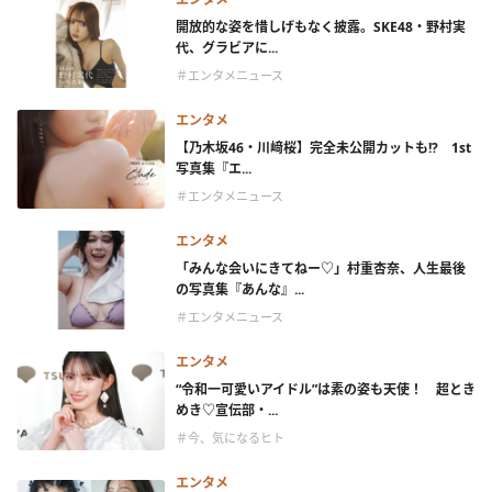
開放的な姿を惜しげもなく披露。SKE48・野村実
代、グラビアに...
＃エンタメニュース
エンタメ
【乃木坂46・川﨑桜】完全未公開カットも!? 1st
写真集『エ...
＃エンタメニュース
エンタメ
「みんな会いにきてねー♡」村重杏奈、人生最後
の写真集『あんな』...
＃エンタメニュース
エンタメ
“令和一可愛いアイドル”は素の姿も天使！ 超とき
めき♡宣伝部・...
＃今、気になるヒト
エンタメ