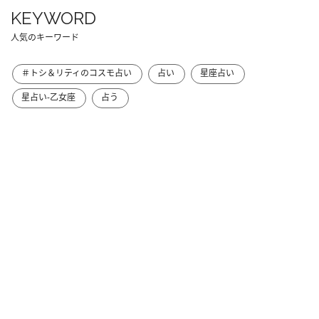
KEYWORD
人気のキーワード
＃トシ＆リティのコスモ占い
占い
星座占い
星占い-乙女座
占う