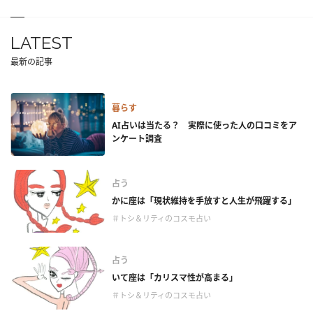
LATEST
最新の記事
暮らす
AI占いは当たる？ 実際に使った人の口コミをア
ンケート調査
占う
かに座は「現状維持を手放すと人生が飛躍する」
＃トシ＆リティのコスモ占い
占う
いて座は「カリスマ性が高まる」
＃トシ＆リティのコスモ占い