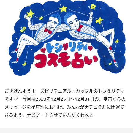
ごきげんよう！ スピリチュアル・カップルのトシ＆リティ
です♡ 今回は
2023
年12月
25
日〜
12
月
31
日の、宇宙からの
メッセージを星座別にお届け。みんながナチュラルに開運で
きるよう、ナビゲートさせていただくわね☆