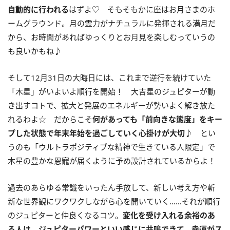
自動的に行われる
はずよ♡ そもそもかに座はお月さまのホ
ームグラウンド。月の霊力がナチュラルに発揮される満月だ
から、お時間があればゆっくりとお月見を楽しむっていうの
も良いかもね♪
そして
12
月
31
日の大晦日には、これまで逆行を続けていた
「木星」がいよいよ順行を開始！ 大吉星のジュピターが動
き出すコトで、拡大と発展のエネルギーが勢いよく解き放た
れるわよ☆ だからこそ
何があっても「前向きな態度」をキー
プした状態で年末年始を過ごしていく心掛けが大切
♪ とい
うのも「ウルトラポジティブな精神で生きている人限定」で
木星の豊かな恩寵が届くように予め設計されているからよ！
過去のあらゆる常識をいったん手放して、新しい考え方や斬
新な世界観にワクワクしながら心を開いていく……それが順行
のジュピターと仲良くなるコツ。
変化を受け入れる余裕のあ
る人は、ジュピターパワーといい感じに共鳴できて、幸運がス