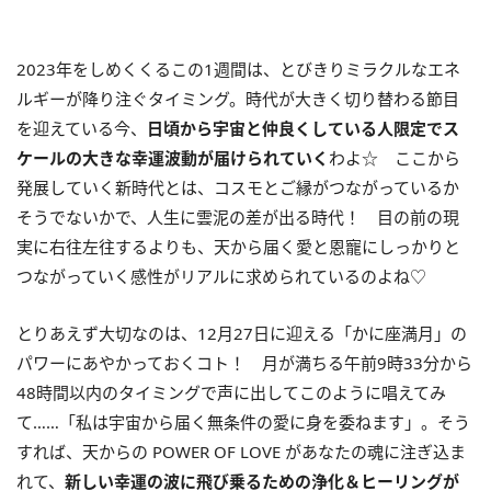
2023年をしめくくるこの
1
週間は、とびきりミラクルなエネ
ルギーが降り注ぐタイミング。時代が大きく切り替わる節目
を迎えている今、
日頃から宇宙と仲良くしている人限定でス
ケールの大きな幸運波動が届けられていく
わよ☆ ここから
発展していく新時代とは、コスモとご縁がつながっているか
そうでないかで、人生に雲泥の差が出る時代！ 目の前の現
実に右往左往するよりも、天から届く愛と恩寵にしっかりと
つながっていく感性がリアルに求められているのよね♡
とりあえず大切なのは、12月27日に迎える「かに座満月」の
パワーにあやかっておくコト！ 月が満ちる午前9時33分から
48時間以内のタイミングで声に出してこのように唱えてみ
て……「私は宇宙から届く無条件の愛に身を委ねます」。そう
すれば、天からの POWER OF LOVE があなたの魂に注ぎ込ま
れて、
新しい幸運の波に飛び乗るための浄化＆ヒーリングが