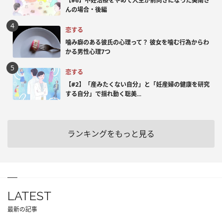
【#6】不妊治療をやめて人生が前向きになった美南さ
んの場合・後編
恋する
噛み癖のある彼氏の心理って？ 彼女を噛む行為からわ
かる男性心理7つ
恋する
【#2】「産みたくない自分」と「妊産婦の健康を研究
する自分」で揺れ動く聡美...
ランキングをもっと見る
LATEST
最新の記事