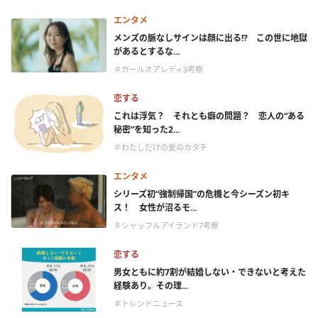
エンタメ
メンズの脈なしサインは顔に出る!? この世に地獄
があるとするな...
＃ガールオアレディ3考察
恋する
これは浮気？ それとも癖の問題？ 恋人の“ある
秘密”を知った2...
＃わたしだけの愛のカタチ
エンタメ
シリーズ初“強制帰国”の危機と今シーズン初キ
ス！ 女性が沼るモ...
＃シャッフルアイランド7考察
恋する
男女ともに約7割が結婚しない・できないと考えた
経験あり。その理...
＃トレンドニュース