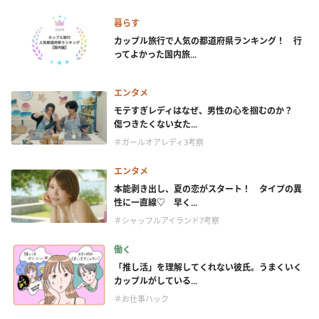
暮らす
カップル旅行で人気の都道府県ランキング！ 行
ってよかった国内旅...
エンタメ
モテすぎレディはなぜ、男性の心を掴むのか？
傷つきたくない女た...
＃ガールオアレディ3考察
エンタメ
本能剥き出し、夏の恋がスタート！ タイプの異
性に一直線♡ 早く...
＃シャッフルアイランド7考察
働く
「推し活」を理解してくれない彼氏。うまくいく
カップルがしている...
＃お仕事ハック