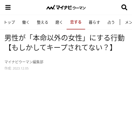
恋する
トップ
働く
整える
磨く
暮らす
占う
メ
男性が「本命以外の女性」にする行動
【もしかしてキープされてない？】
マイナビウーマン編集部
作成: 2023.12.05