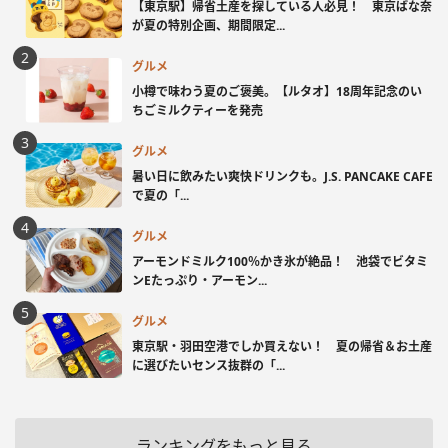
【東京駅】帰省土産を探している人必見！ 東京ばな奈
が夏の特別企画、期間限定...
グルメ
小樽で味わう夏のご褒美。【ルタオ】18周年記念のい
ちごミルクティーを発売
グルメ
暑い日に飲みたい爽快ドリンクも。J.S. PANCAKE CAFE
で夏の「...
グルメ
アーモンドミルク100％かき氷が絶品！ 池袋でビタミ
ンEたっぷり・アーモン...
グルメ
東京駅・羽田空港でしか買えない！ 夏の帰省＆お土産
に選びたいセンス抜群の「...
ランキングをもっと見る