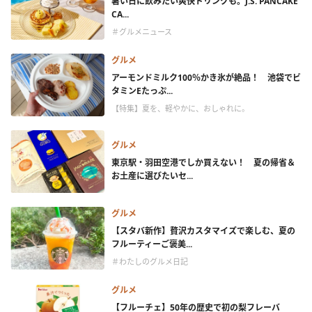
暑い日に飲みたい爽快ドリンクも。J.S. PANCAKE
CA...
＃グルメニュース
グルメ
アーモンドミルク100％かき氷が絶品！ 池袋でビ
タミンEたっぷ...
【特集】夏を、軽やかに、おしゃれに。
グルメ
東京駅・羽田空港でしか買えない！ 夏の帰省＆
お土産に選びたいセ...
グルメ
【スタバ新作】贅沢カスタマイズで楽しむ、夏の
フルーティーご褒美...
＃わたしのグルメ日記
グルメ
【フルーチェ】50年の歴史で初の梨フレーバ