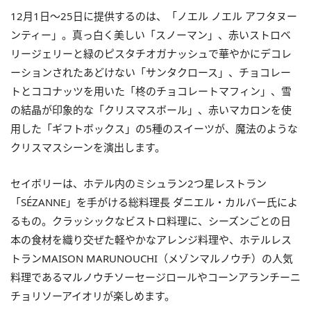
12月1日～25日に提供するのは、「ノエル ノエル アフタヌー
ンティー」。真っ白く美しい「スノーマン」、赤いストロベ
リージェリーと緑のピスタチオガナッシュで華やかにデコレ
ーションされたあどけない「サンタクロース」、チョコレー
トとココナッツを用いた「柊のチョコレートマフィン」、雪
の結晶が印象的な「クリスマスボール」、赤いマカロンを使
用した「ギフトボックス」の5種のスイーツが、魔法のような
クリスマスシーンを演出します。
セイボリーは、ホテル内のミシュラン2つ星レストラン
「SÉZANNE」を手がける総料理長 ダニエル・カルバー氏によ
るもの。クラッシックなビストロ料理に、シーズンごとの日
本の食材を織り交ぜた軽やかなアレンジ料理や、ホテルレス
トランMAISON MARUNOUCHI（メゾンマルノウチ）の人気
料理であるマルノウチソーセージロールやコーンアランチーニ
チョリソーアイオリが楽しめます。