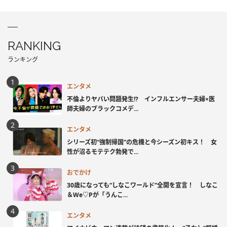
RANKING
ランキング
エンタメ
不倫よりヤバい問題発生!? インフルエンサー夫婦×医
師夫婦のブラックコメデ...
エンタメ
シリーズ初“強制帰国”の危機と今シーズン初キス！ 女
性が沼るモテテク勃発で...
おでかけ
30歳になっても“しなこワールド”全開を宣言！ しなこ
＆We♡Pが「うんこ...
エンタメ