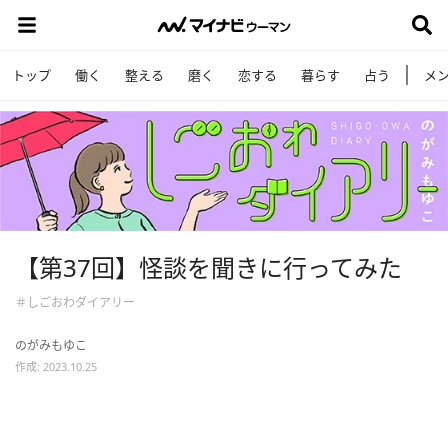
トップ
働く
整える
磨く
恋する
暮らす
占う
メ
【第37回】怪談を聞きに行ってみた
＃しごおわダイアリー
のがみもゆこ
作成: 2023.10.25