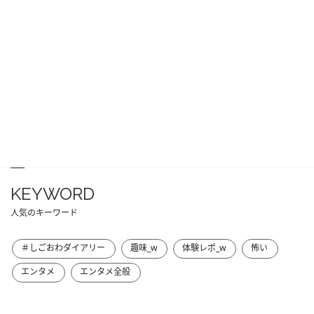
KEYWORD
人気のキーワード
＃しごおわダイアリー
趣味_w
体験レポ_w
怖い
エンタメ
エンタメ全般