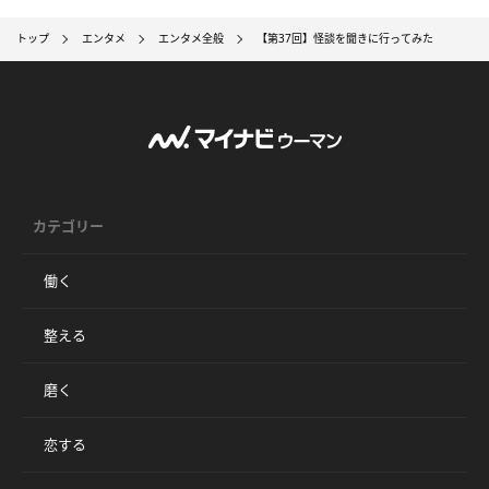
トップ
エンタメ
エンタメ全般
【第37回】怪談を聞きに行ってみた
カテゴリー
働く
整える
磨く
恋する