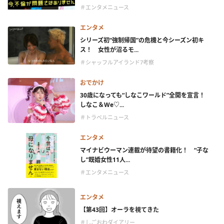
＃エンタメニュース
エンタメ
シリーズ初“強制帰国”の危機と今シーズン初キ
ス！ 女性が沼るモ...
＃シャッフルアイランド7考察
おでかけ
30歳になっても“しなこワールド”全開を宣言！
しなこ＆We♡...
＃トラベルニュース
エンタメ
マイナビウーマン連載が待望の書籍化！ “子な
し”既婚女性11人...
＃エンタメニュース
エンタメ
【第43回】オーラを視てきた
＃しごおわダイアリー