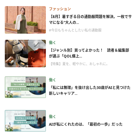
ファッション
【8月】暑すぎる日の通勤服問題を解決。一枚でサ
マになる“大人の...
#今日もちゃんとしたい私の通勤服
働く
【ジャンル別】買ってよかった！ 読者＆編集部
が選ぶ「QOL爆上...
【特集】夏を、軽やかに、おしゃれに。
働く
「私には無理」を抜け出した30歳がAIと見つけた
新しいキャリア...
働く
AIが私にくれたのは、「最初の一歩」だった