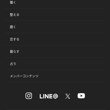
働く
整える
磨く
恋する
暮らす
占う
メンバーコンテンツ