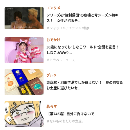
エンタメ
シリーズ初“強制帰国”の危機と今シーズン初キ
ス！ 女性が沼るモ...
＃シャッフルアイランド7考察
おでかけ
30歳になっても“しなこワールド”全開を宣言！
しなこ＆We♡...
＃トラベルニュース
グルメ
東京駅・羽田空港でしか買えない！ 夏の帰省＆
お土産に選びたいセ...
暮らす
【第745話】自分に負けないで
＃ないものねだりの女達。