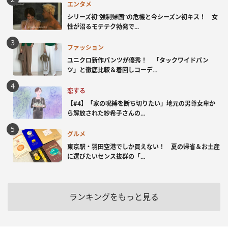
エンタメ
シリーズ初“強制帰国”の危機と今シーズン初キス！ 女
性が沼るモテテク勃発で...
ファッション
ユニクロ新作パンツが優秀！ 「タックワイドパン
ツ」と徹底比較＆着回しコーデ...
恋する
【#4】「家の呪縛を断ち切りたい」地元の男尊女卑か
ら解放された紗希子さんの...
グルメ
東京駅・羽田空港でしか買えない！ 夏の帰省＆お土産
に選びたいセンス抜群の「...
ランキングをもっと見る