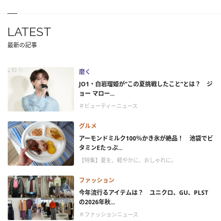
LATEST
最新の記事
磨く
JO1・白岩瑠姫が“この夏挑戦したこと”とは？ ジ
ョー マロー...
＃ビューティーニュース
グルメ
アーモンドミルク100％かき氷が絶品！ 池袋でビ
タミンEたっぷ...
【特集】夏を、軽やかに、おしゃれに。
ファッション
今年流行るアイテムは？ ユニクロ、GU、PLST
の2026年秋...
＃ファッションニュース