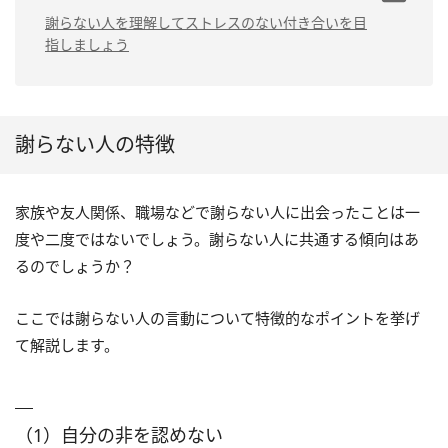
する
（1）少し時間を置いてから
（2）自分に自信がない
謝らない人を理解してストレスのない付き合いを目
諭す
指しましょう
（3）自己中心的
（3）責任を取りたくない
（2）謝らない理由を聞く
（4）評価を下げたくない
（3）先に謝る
（5）自分だけが謝るのが嫌
（4）謝らない相手を受け入
謝らない人の特徴
れる
（6）謝り方が分からない
（5）距離を置く
（7）何が悪いか分かっていない
家族や友人関係、職場などで謝らない人に出会ったことは一
（8）そのうち許されると思ってい
度や二度ではないでしょう。謝らない人に共通する傾向はあ
る
るのでしょうか？
（9）別の機会に挽回しようとして
いる
ここでは謝らない人の言動について特徴的なポイントを挙げ
て解説します。
（1）自分の非を認めない