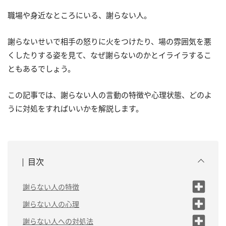
職場や身近なところにいる、謝らない人。
謝らないせいで相手の怒りに火をつけたり、場の雰囲気を悪
くしたりする姿を見て、なぜ謝らないのかとイライラするこ
ともあるでしょう。
この記事では、謝らない人の言動の特徴や心理状態、どのよ
うに対処をすればいいかを解説します。
目次
謝らない人の特徴
（1）自分の非を認めな
謝らない人の心理
い
（1）プライドが高い
謝らない人への対処法
（2）自分以外のせいに