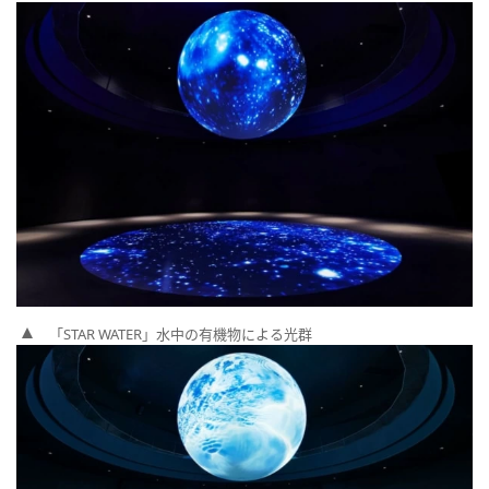
「STAR WATER」水中の有機物による光群