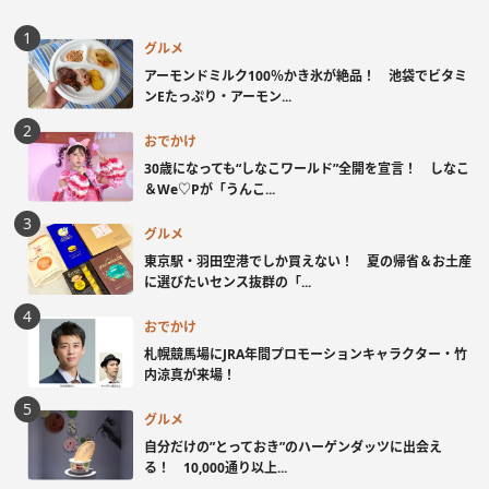
グルメ
アーモンドミルク100％かき氷が絶品！ 池袋でビタミ
ンEたっぷり・アーモン...
おでかけ
30歳になっても“しなこワールド”全開を宣言！ しなこ
＆We♡Pが「うんこ...
グルメ
東京駅・羽田空港でしか買えない！ 夏の帰省＆お土産
に選びたいセンス抜群の「...
おでかけ
札幌競馬場にJRA年間プロモーションキャラクター・竹
内涼真が来場！
グルメ
自分だけの”とっておき”のハーゲンダッツに出会え
る！ 10,000通り以上...