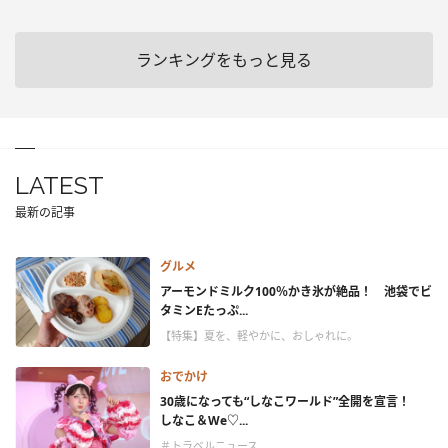
ランキングをもっと見る
LATEST
最新の記事
グルメ
アーモンドミルク100％かき氷が絶品！ 池袋でビ
タミンEたっぷ...
【特集】夏を、軽やかに、おしゃれに。
おでかけ
30歳になっても“しなこワールド”全開を宣言！
しなこ＆We♡...
＃トラベルニュース