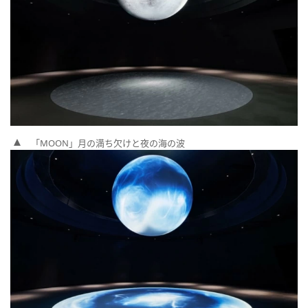
「MOON」月の満ち欠けと夜の海の波