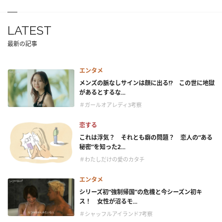
LATEST
最新の記事
エンタメ
メンズの脈なしサインは顔に出る!? この世に地獄
があるとするな...
＃ガールオアレディ3考察
恋する
これは浮気？ それとも癖の問題？ 恋人の“ある
秘密”を知った2...
＃わたしだけの愛のカタチ
エンタメ
シリーズ初“強制帰国”の危機と今シーズン初キ
ス！ 女性が沼るモ...
＃シャッフルアイランド7考察