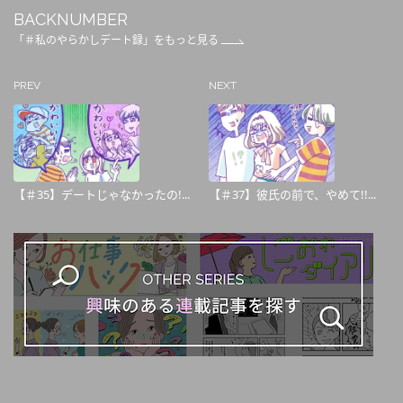
BACKNUMBER
「＃私のやらかしデート録」をもっと見る
PREV
NEXT
【＃35】デートじゃなかったの!...
【＃37】彼氏の前で、やめて!!...