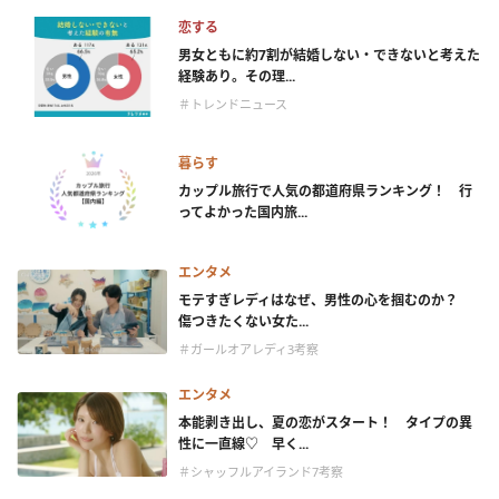
恋する
男女ともに約7割が結婚しない・できないと考えた
経験あり。その理...
＃トレンドニュース
暮らす
カップル旅行で人気の都道府県ランキング！ 行
ってよかった国内旅...
エンタメ
モテすぎレディはなぜ、男性の心を掴むのか？
傷つきたくない女た...
＃ガールオアレディ3考察
エンタメ
本能剥き出し、夏の恋がスタート！ タイプの異
性に一直線♡ 早く...
＃シャッフルアイランド7考察