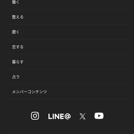
働く
整える
磨く
恋する
暮らす
占う
メンバーコンテンツ