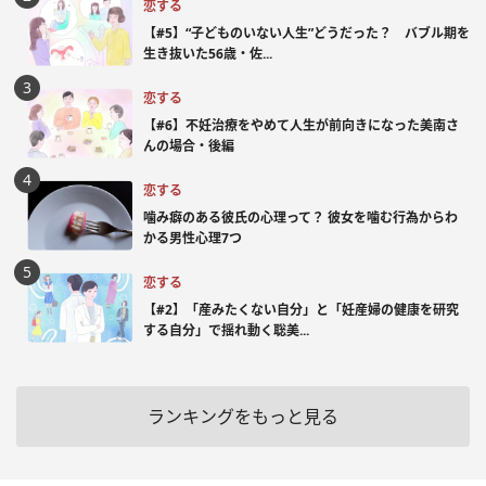
恋する
【#5】“子どものいない人生”どうだった？ バブル期を
生き抜いた56歳・佐...
恋する
【#6】不妊治療をやめて人生が前向きになった美南さ
んの場合・後編
恋する
噛み癖のある彼氏の心理って？ 彼女を噛む行為からわ
かる男性心理7つ
恋する
【#2】「産みたくない自分」と「妊産婦の健康を研究
する自分」で揺れ動く聡美...
ランキングをもっと見る