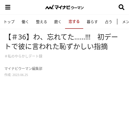
恋する
トップ
働く
整える
磨く
暮らす
占う
メ
【＃36】わ、忘れてた……!!! 初デー
トで彼に言われた恥ずかしい指摘
＃私のやらかしデート録
マイナビウーマン編集部
作成: 2023.06.25