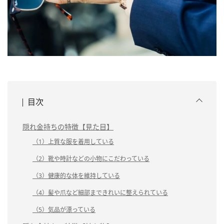
目次
隠れ金持ちの特徴【見た目】
（1）上質な服を着用している
（2）靴や時計などの小物にこだわっている
（3）健康的な体を維持している
（4）髪や爪など細部まできれいに整えられている
（5）気品が漂っている