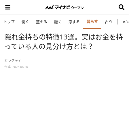
暮らす
トップ
働く
整える
磨く
恋する
占う
メ
隠れ金持ちの特徴13選。実はお金を持
っている人の見分け方とは？
ガラクティ
作成: 2023.06.20