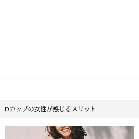
Dカップの女性が感じるメリット