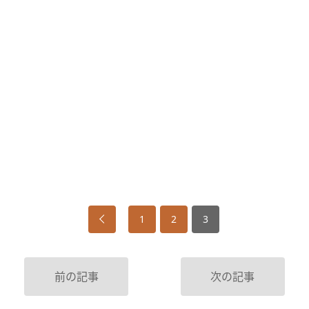
1
2
3
前の記事
次の記事