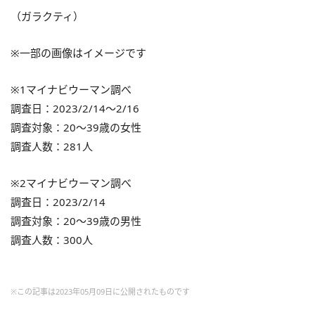
（ガラクティ）
※一部の画像はイメージです
※1マイナビウーマン調べ
調査日：2023/2/14～2/16
調査対象：20～39歳の女性
調査人数：281人
※2マイナビウーマン調べ
調査日：2023/2/14
調査対象：20～39歳の男性
調査人数：300人
※この記事は2023年05月09日に公開されたものです