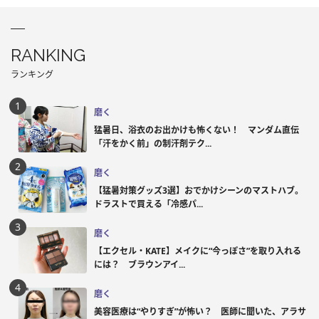
RANKING
ランキング
磨く
猛暑日、浴衣のお出かけも怖くない！ マンダム直伝
「汗をかく前」の制汗剤テク...
磨く
【猛暑対策グッズ3選】おでかけシーンのマストハブ。
ドラストで買える「冷感パ...
磨く
【エクセル・KATE】メイクに“今っぽさ”を取り入れる
には？ ブラウンアイ...
磨く
美容医療は“やりすぎ”が怖い？ 医師に聞いた、アラサ