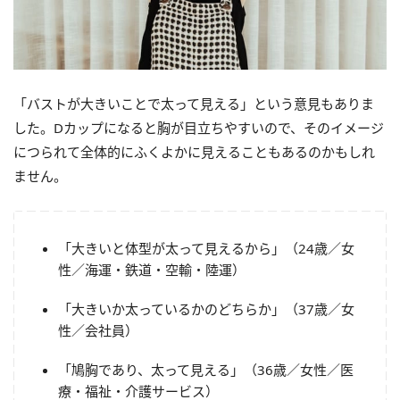
「バストが大きいことで太って見える」という意見もありま
した。Dカップになると胸が目立ちやすいので、そのイメージ
につられて全体的にふくよかに見えることもあるのかもしれ
ません。
「大きいと体型が太って見えるから」（24歳／女
性／海運・鉄道・空輸・陸運）
「大きいか太っているかのどちらか」（37歳／女
性／会社員）
「鳩胸であり、太って見える」（36歳／女性／医
療・福祉・介護サービス）