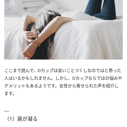
ここまで読んで、Dカップは良いことづくしなのではと思った
人はいるかもしれません。しかし、Dカップならではの悩みや
デメリットもあるようです。女性から寄せられた声を紹介し
ます。
（1）肩が凝る