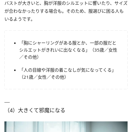
バストが大きいと、胸が洋服のシルエットに響いたり、サイズ
が合わなかったりする場合も。そのため、服選びに困る人も
いるようです。
「胸にシャーリングがある服とか、一部の服だと
シルエットがきれいに出なくなる」（35歳／女性
／その他）
「人の目線や洋服の着こなしが気になってくる」
（21歳／女性／その他）
（4）大きくて邪魔になる