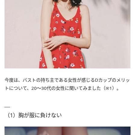
今度は、バストの持ち主である女性が感じるDカップのメリッ
トについて、20～30代の女性に聞いてみました（※1）。
（1）胸が服に負けない