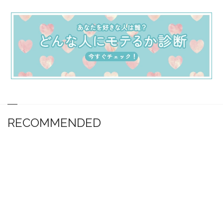
RECOMMENDED