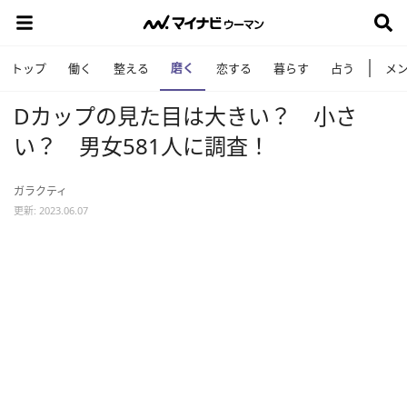
磨く
トップ
働く
整える
恋する
暮らす
占う
メ
Dカップの見た目は大きい？ 小さ
い？ 男女581人に調査！
ガラクティ
更新: 2023.06.07