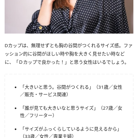
Dカップは、無理せずとも胸の谷間がつくれるサイズ感。ファ
ッション的に谷間がほしい時や胸を大きく見せたい時など
に、「Ｄカップで良かった！」と思う女性はいるでしょう。
「大きいと思う。谷間がつくれる」（31歳／女性
／販売・サービス関連）
「誰が見ても大きいなと思うサイズ」（27歳／女
性／フリーター）
「サイズがふっくらしているように見えるから」
（33歳／女性／専業主婦）