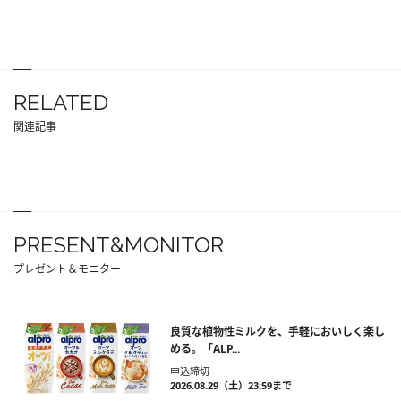
RELATED
関連記事
PRESENT&MONITOR
プレゼント＆モニター
良質な植物性ミルクを、手軽においしく楽し
める。「ALP...
申込締切
2026.08.29（土）23:59まで