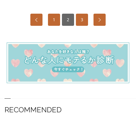
1
2
3
RECOMMENDED