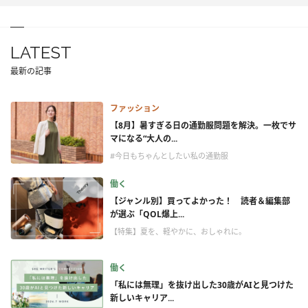
LATEST
最新の記事
ファッション
【8月】暑すぎる日の通勤服問題を解決。一枚でサ
マになる“大人の...
#今日もちゃんとしたい私の通勤服
働く
【ジャンル別】買ってよかった！ 読者＆編集部
が選ぶ「QOL爆上...
【特集】夏を、軽やかに、おしゃれに。
働く
「私には無理」を抜け出した30歳がAIと見つけた
新しいキャリア...