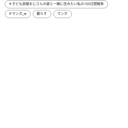
＃子ども部屋おじさんの彼と一緒に住みたい私の100日間戦争
＃マンガ_w
暮らす
マンガ