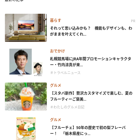
暮らす
PR
それって思い込みかも？ 機能もデザインも、わ
がままを叶えてくれ...
おでかけ
札幌競馬場にJRA年間プロモーションキャラクタ
ー・竹内涼真が来...
＃トラベルニュース
グルメ
【スタバ新作】贅沢カスタマイズで楽しむ、夏の
フルーティーご褒美...
＃わたしのグルメ日記
グルメ
【フルーチェ】50年の歴史で初の梨フレーバ
ー！ 「栃木県産にっ...