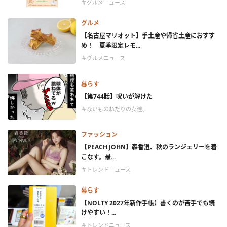
＃グルメニュース
グルメ
【名古屋マリオット】手土産や帰省土産におすす
め！ 夏季限定レモ...
＃グルメニュース
暮らす
【第744話】呪いが解けた
＃ないものねだりの女達。
ファッション
【PEACH JOHN】森香澄、秋のランジェリーを着
こなす。最...
＃トレンドニュース
暮らす
【NOLTY 2027年新作手帳】書くのが苦手でも続
けやすい！...
＃トレンドニュース